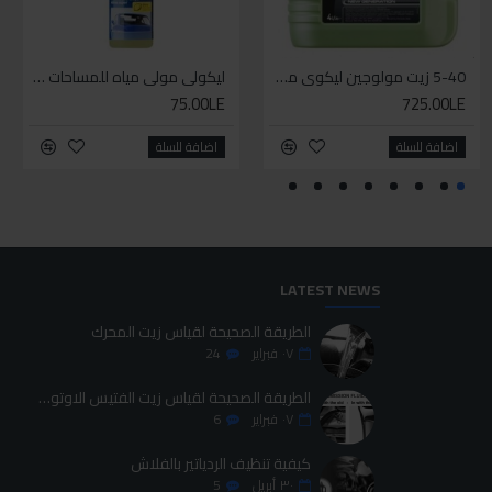
WD-40 مذلل صدأ 200 مل
5-40 زيت مولوجين ليكوي مولي اخضر
إيزي إكسترا باور لوب
ليكولي مولي مياه للمساحات مركزة
75.00LE
425.00LE
725.00LE
95.00LE
اضافة للسلة
اضافة للسلة
اضافة للسلة
اضافة للسلة
LATEST NEWS
الطريقة الصحيحة لقياس زيت المحرك
٠٧
فبراير
24
الطريقة الصحيحة لقياس زيت الفتيس الاوتوماتيك
٠٧
فبراير
6
كيفية تنظيف الردياتير بالفلاش
٣٠
أبريل
5