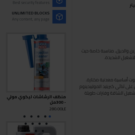
Best security features
UNLIMITED BLOCKS
Any content, any page
زين والديزل. مناسبة خاصة حيث
لتشغيل الشديدة.
وت أساسية معدنية مختارة.
ى ثنائي كبريتيد الموليبدينوم
وف التشغيل الشاقة وفترات طويلة
منظف الرشاشات ليكوي مولي
- 300مل
 4L
0LE
280.00LE