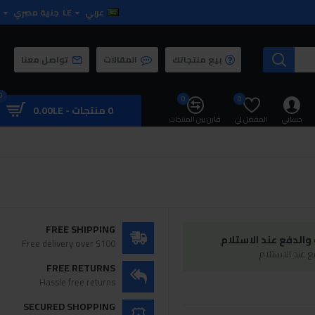
عربي
LE
جنية مصري
بيع منتجاتك
المقالات
تواصل معنا
0
0
0
0 منتجات - 0.00LE
حسابي
المفضل لي
قارن بين المنتجات
FREE SHIPPING
الدفع عند الاستلام
Free delivery over $100
 عند الاستلام
FREE RETURNS
Hassle free returns
SECURED SHOPPING