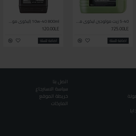
5-40 زيت مولوجين ليكوي مولي اخضر
WD-40 مذلل الصدأ 330مل
10w-40 800ml (ليكوي مولي زيت دراجة بخارية ( موتوسيكل - سكوتر
120.00LE
140.00LE
725.00LE
اضافة للسلة
اضافة للسلة
اضافة للسلة
اتصل بنا
سياسة الاسترجاع
مولة
خريطة الموقع
الماركات
يا