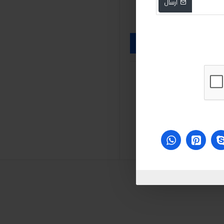
ارسال
sabry
mos2
Mos2
صبري
ًبري ستورز