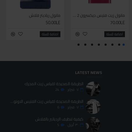
WD-40 مذلل صدأ 200 مل
مانول زيت فتيس ديكسرون 2 لتر واحد
إيزي إكسترا باور لوب
مانول رياديتر فلاش
50.00LE
425.00LE
70.00LE
95.00LE
اضافة للسلة
اضافة للسلة
اضافة للسلة
اضافة للسلة
LATEST NEWS
الطريقة الصحيحة لقياس زيت المحرك
٠٧
فبراير
24
الطريقة الصحيحة لقياس زيت الفتيس الاوتوماتيك
٠٧
فبراير
6
كيفية تنظيف الردياتير بالفلاش
٣٠
أبريل
5