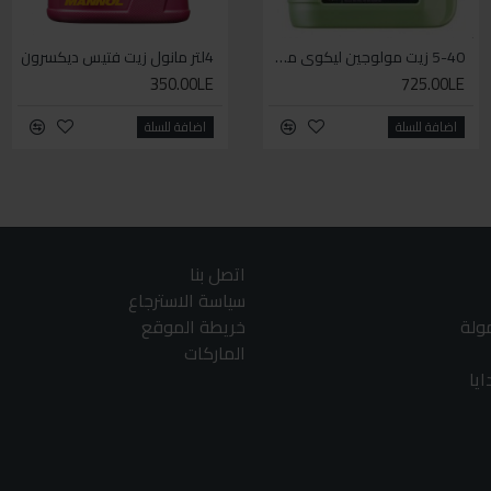
5-40 زيت مولوجين ليكوي مولي اخضر
4لتر مانول زيت فتيس ديكسرون
WD-40 مذلل الصدأ 330مل
350.00LE
140.00LE
725.00LE
اضافة للسلة
اضافة للسلة
اضافة للسلة
اتصل بنا
سياسة الاسترجاع
مولة
خريطة الموقع
الماركات
يا