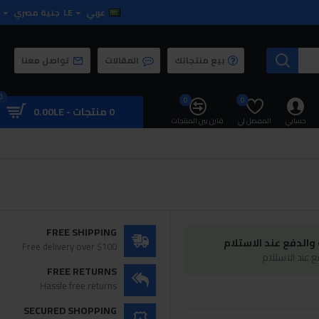
عربي
LE
جنية مصري
بيع منتجاتك
المقالات
تواصل معنا
0
0
0
0 منتجات - 0.00LE
حسابي
المفضل لي
قارن بين المنتجات
FREE SHIPPING
الدفع عند الاستلام
Free delivery over $100
 عند الاستلام
FREE RETURNS
Hassle free returns
SECURED SHOPPING