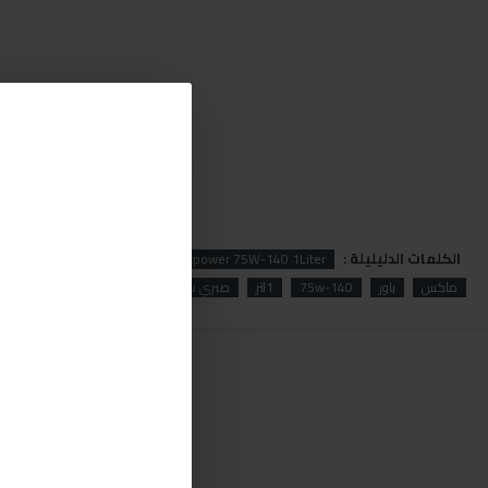
الكلمات الدليليلة :
ower
Mannol
Mannol Maxpower 75W-140 1Liter
ماكس
باور
75w-140
1لتر
صبري ستورز