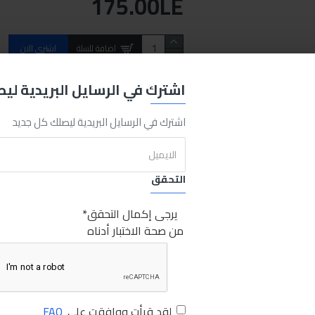
175.00LE
اضافة للسلة
اشتري الان
اشترك في الرسايل البريدية لي
REQUEST MORE INFO
اشترك في الرسايل البريدية ليصلك كل جديد
Maxp
75w-140
1Liter
Sabry Store
مانول زيت فتيس ماكس باور 75w-140 1لتر
التحقق
يرجى إكمال التحقق
من صحة الاختبار أدناه
لقد قرأت ووافقت على
FAQ