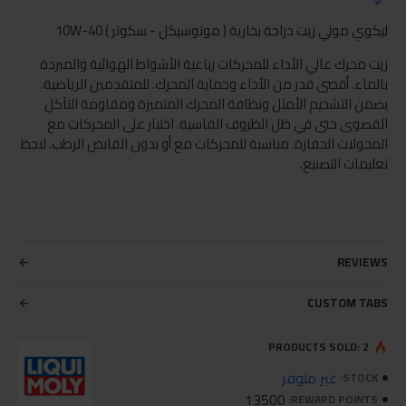
ليكوي مولي زيت دراجة بخارية ( موتوسيكل - سكوتر ) 10W-40
زيت محرك عالي الأداء للمحركات رباعية الأشواط الهوائية والمبردة
بالماء. أقصى قدر من الأداء وحماية المحرك. للمتقدمين الرياضية.
يضمن التشحيم الأمثل ونظافة المحرك المتميزة ومقاومة التآكل
القصوى حتى في ظل الظروف القاسية. اختبار على المحركات مع
المحولات الحفازة. مناسبة للمحركات مع أو بدون القابض الرطب. لاحظ
تعليمات التصنيع.
REVIEWS
CUSTOM TABS
PRODUCTS SOLD: 2
غير متوفر
STOCK:
13500
REWARD POINTS: