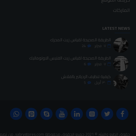
الماركات
LATEST NEWS
الطريقة الصحيحة لقياس زيت المحرك
٠٧
فبراير
24
الطريقة الصحيحة لقياس زيت الفتيس الاوتوماتيك
٠٧
فبراير
6
كيفية تنظيف الردياتير بالفلاش
٣٠
أبريل
5
حقوق الطبع والنشر © 2021 جميع الحقوق محفوظة sabrystores.com. من تصميم-