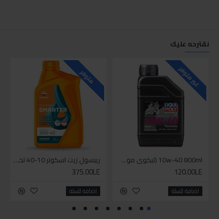
نقترحه عليك
للاسف
غير متوفر
متوفر
10w-40 800ml (ليكوي مولي زيت دراجة بخارية ( موتوسيكل - سكوتر
ريبسول زيت اسكوتر 10-40 تخليقي بالكامل
375.00LE
120.00LE
اضافة للسلة
اضافة للسلة