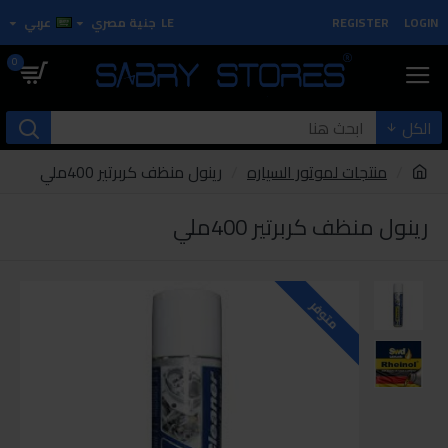
LOGIN
REGISTER
LE
جنية مصري
عربي
0
الكل
منتجات لموتور السياره
رينول منظف كربرتير 400ملي
رينول منظف كربرتير 400ملي
متوفر