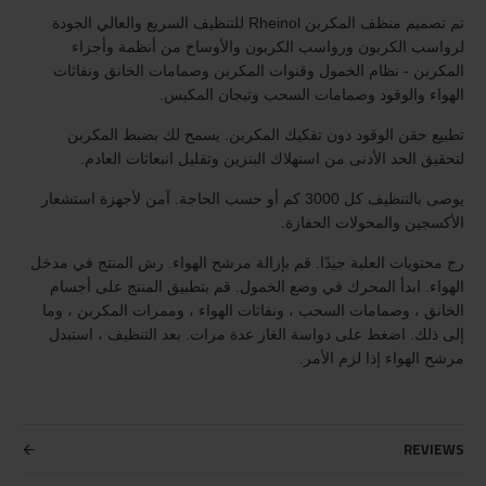
تم تصميم منظف المكربن Rheinol للتنظيف السريع والعالي الجودة
لرواسب الكربون ورواسب الكربون والأوساخ من أنظمة وأجزاء
المكربن - نظام الخمول وقنوات المكربن وصمامات الخانق ونفاثات
الهواء والوقود وصمامات السحب وتيجان المكبس.
تطبيع حقن الوقود دون تفكيك المكربن. يسمح لك بضبط المكربن
لتحقيق الحد الأدنى من استهلاك البنزين وتقليل انبعاثات العادم.
يوصى بالتنظيف كل 3000 كم أو حسب الحاجة. آمن لأجهزة استشعار
الأكسجين والمحولات الحفازة.
رج محتويات العلبة جيدًا. قم بإزالة مرشح الهواء. رش المنتج في مدخل
الهواء. ابدأ المحرك في وضع الخمول. قم بتطبيق المنتج على أجسام
الخانق ، وصمامات السحب ، ونفاثات الهواء ، وممرات المكربن ، وما
إلى ذلك. اضغط على دواسة الغاز عدة مرات. بعد التنظيف ، استبدل
مرشح الهواء إذا لزم الأمر.
REVIEWS