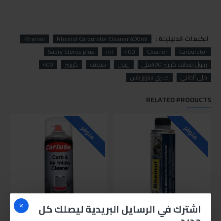
الكلمات الدليليلة :
Rheinol
Rheinol Carburetor Cleaner 400ml
Sabry Stores plus
ml
400
Cleaner
Carburetor
رينول منظف كربرتير 400ملي
رينول
منظف
كربرتير
400
ملي ألماني
صبري ستورز بلس
RELATED PRODUCTS
متوفر
متوفر
اشترك في الرسايل البريدية ليصلك كل
رينول نانو حماية ماتور السيارة 300مل
كالوب منظف كربرتير 400مل
جديد