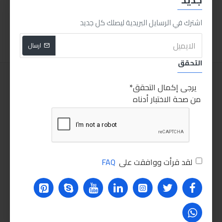
220.00LE
375.00LE
اشترك في الرسايل البريدية ليصلك كل جديد
اضافة للسلة
اضافة للسلة
ارسال
التحقق
يرجى إكمال التحقق
من صحة الاختبار أدناه
لقد قرأت ووافقت على
FAQ