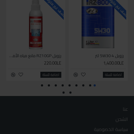
للاسف غير متوفر حاليا
للاسف غير متوفر حاليا
رزويل 5W30 4 لتر
رزويل RZ10GP مانع مياه الأمطار 100مل
220.00LE
1,400.00LE
اضافة للسلة
اضافة للسلة
عنا
الشحن
سياسة الخصوصية