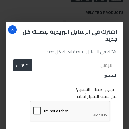
RELATED PRODUCTS
اشترك في الرسايل البريدية ليصلك كل
جديد
اشترك في الرسايل البريدية ليصلك كل جديد
ارسال
التحقق
رزويل منظف دورة الوقود
رزويل RZ21G منظف دورة البنزين 5*1 300مل
765.00LE
550.00LE
يرجى إكمال التحقق
من صحة الاختبار أدناه
اضافة للسلة
اضافة للسلة
PEOPLE ALSO BOUGHT