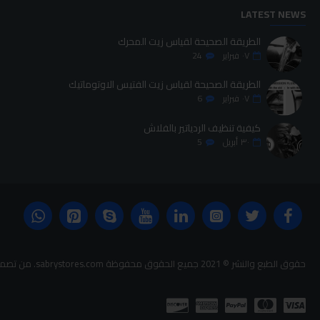
LATEST NEWS
الطريقة الصحيحة لقياس زيت المحرك
٠٧
فبراير
24
الطريقة الصحيحة لقياس زيت الفتيس الاوتوماتيك
٠٧
فبراير
6
كيفية تنظيف الردياتير بالفلاش
٣٠
أبريل
5
حقوق الطبع والنشر © 2021 جميع الحقوق محفوظة sabrystores.com. من تصميم-