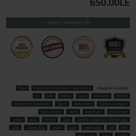
650.00LE
REQUEST MORE INFO
الكلمات الدليليلة :
Rzoil
Rzoil RZ50M Adhesive Lube 400ml
ml
400
400ml
Lube
Adhesive
RZ50M
Authorized Distributor
Agent
Authorized
Authorized Agent
Sabry Stores
Sabry
Distributor
Authorized
رزويل RZ50M شحم اسبراي 400مل
رزويل
RZ50M
شحم
اسبراي
400
مل
موزع معتمد
موزع
معتمد
وكيل معتمد
وكيل
معتمد
صبري
صبري ستورز