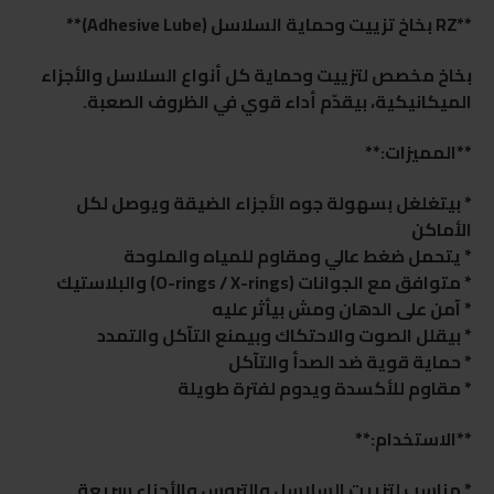
**RZ بخاخ تزييت وحماية السلاسل (Adhesive Lube)**
بخاخ مخصص لتزييت وحماية كل أنواع السلاسل والأجزاء
الميكانيكية، بيقدّم أداء قوي في الظروف الصعبة.
**المميزات:**
* بيتغلغل بسهولة جوه الأجزاء الضيقة ويوصل لكل
الأماكن
* يتحمل ضغط عالي ومقاوم للمياه والملوحة
* متوافق مع الجوانات (O-rings / X-rings) والبلاستيك
* آمن على الدهان ومش بيأثر عليه
* بيقلل الصوت والاحتكاك وبيمنع التآكل والتمدد
* حماية قوية ضد الصدأ والتآكل
* مقاوم للأكسدة ويدوم لفترة طويلة
**الاستخدام:**
* مناسب لتزييت السلاسل والتروس والأجزاء سريعة