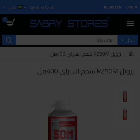
LOGIN
REGISTER
LE
جنية مصري
عربي
0
الكل
رزويل RZ50M شحم اسبراي 400مل
رزويل RZ50M شحم اسبراي 400مل