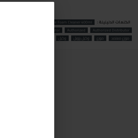
الكلمات الدليليلة :
oil
Rzoil RZ65M Multi-Purpose Foam Cleaner 400ml
Authorized Distributor
Authorized
Distributor
رزويل Rzoil RZ65Mفوم لتنظيف داخل السيارة
موزع معتمد
موزع
وكيل رزويل
وكيل