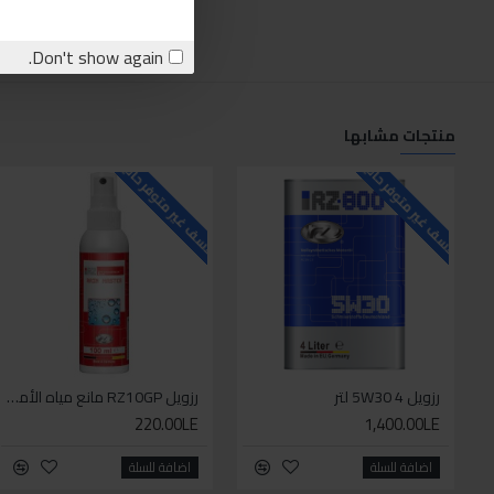
Don't show again.
منتجات مشابها
للاسف غير متوفر حاليا
للاسف غير متوفر حاليا
رزويل 5W30 4 لتر
رزويل RZ10GP مانع مياه الأمطار 100مل
220.00LE
1,400.00LE
اضافة للسلة
اضافة للسلة