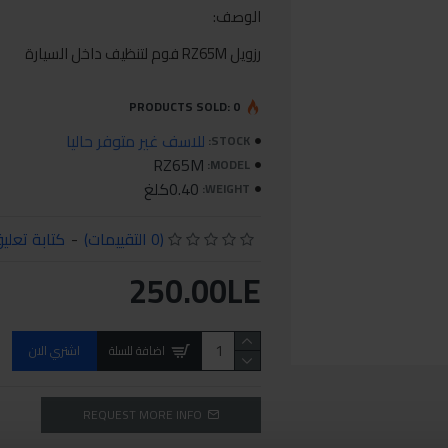
الوصف:
رزويل RZ65M فوم لتنظيف داخل السيارة
PRODUCTS SOLD: 0
للاسف غير متوفر حاليا
STOCK:
RZ65M
MODEL:
0.40كلغ
WEIGHT:
(0 التقييمات)
-
كتابة تعلي
250.00LE
اضافة للسلة
اشتري الان
REQUEST MORE INFO