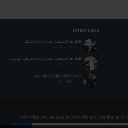
LATEST NEWS
الطريقة الصحيحة لقياس زيت المحرك
٠٧
فبراير
24
الطريقة الصحيحة لقياس زيت الفتيس الاوتوماتيك
٠٧
فبراير
6
كيفية تنظيف الردياتير بالفلاش
٣٠
أبريل
5
Don't miss any updates or promotions by signing up to o