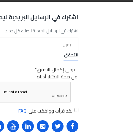
اشترك في الرسايل البريدية لي
00ml
ml
400
Cleaner
Foam
Purpose
Multi
RZ65M
Rz
رزويل
RZ65M
فوم
لتنظيف
داخل
السيارة
صبر
اشترك في الرسايل البريدية ليصلك كل جديد
التحقق
يرجى إكمال التحقق
من صحة الاختبار أدناه
لقد قرأت ووافقت على
FAQ