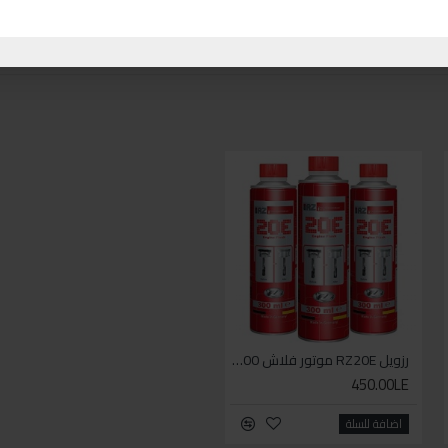
رزويل RZ20E موتور فلاش 300مل
رزويل RZ21G منظف دورة البنزين 5*1 300مل
765.00LE
450.00LE
اضافة للسلة
اضافة للسلة