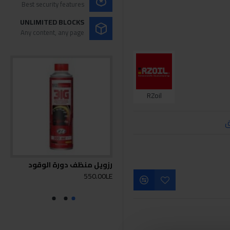
Best security features
UNLIMITED BLOCKS
Any content, any page
RZoil
ق
رزويل منظف دورة الوقود
البنزين 
550.00LE
0LE