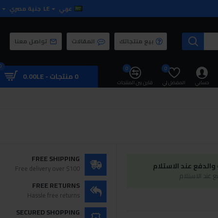
عربي
LE
جنية مصري
بيع منتجاتك
المقالات
تواصل معنا
0
0
0
0 منتجات - 0.00LE
حسابي
المفضل لي
قارن بين المنتجات
FREE SHIPPING
الدفع عند الاستلام
Free delivery over $100
 عند الاستلام
FREE RETURNS
Hassle free returns
SECURED SHOPPING