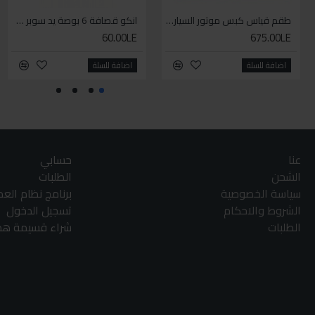
طقم قياس كبس موتور السياره 3 ق
انكو قصافة 6 بوصة يد سوبر وان
60.00LE
675.00LE
اضافة للسلة
اضافة للسلة
عنا
حسابي
الشحن
الطلبات
سياسة الخصوصية
برنامج نظام الع
الشروط والاحكام
تسجيل الدخول
الطلبات
شراء قسيمة هدا