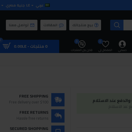
عربي
LE
جنية مصري
بيع منتجاتك
المقالات
تواصل معنا
0
0
0
0 منتجات - 0.00LE
حسابي
المفضل لي
قارن بين المنتجات
FREE SHIPPING
الدفع عند الاستلام
Free delivery over $100
 عند الاستلام
FREE RETURNS
Hassle free returns
SECURED SHOPPING