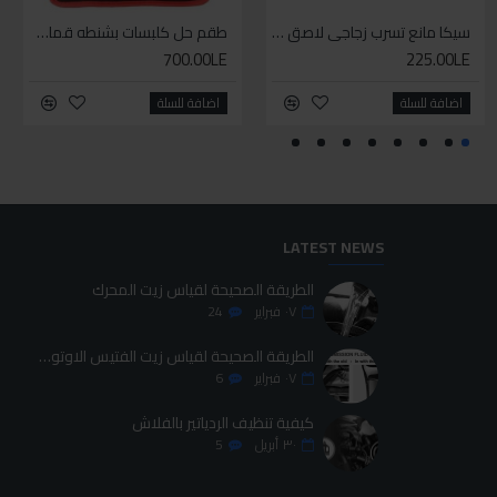
سيليكون متعدد الاستخدام
سيكا مانع تسرب زجاجي لاصق اسود 600 مل
طقم حل كلبسات بشنطه قماش ١٩ قطعه للخدمات الشاقه
طقم حل كلبسات بشنطه قماش ١٩ قطعه للخدمات الشاقه
700.00LE
700.00LE
225.00LE
70.00LE
اضافة للسلة
اضافة للسلة
اضافة للسلة
اضافة للسلة
LATEST NEWS
الطريقة الصحيحة لقياس زيت المحرك
٠٧
فبراير
24
الطريقة الصحيحة لقياس زيت الفتيس الاوتوماتيك
٠٧
فبراير
6
كيفية تنظيف الردياتير بالفلاش
٣٠
أبريل
5