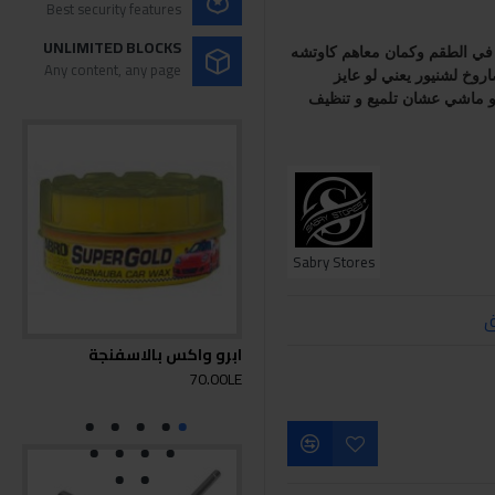
Best security features
UNLIMITED BLOCKS
طقم سفنجه ولباده سكوتش ٥ اشكال مختلفه في الطقم وكمان معاهم كاوتشه 
Any content, any page
سكوتش وكمان معاهم ... مسمار محول من صاروخ لشنيور يعني لو عايز 
تشتغل بالصاروخ ماشي .. لو عايز بالشنيور بردو ماشي عشان تلميع و تنظيف 
Sabry Stores
ق
ابرو واكس بالاسفنجة
1300 
70.00LE
0LE