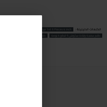
الكلمات الدليليلة :
ing
Car
Car Polishing Sponge Set 6 Pieces 4 inch
طقم سفنجة ولبادة سكوتش 6 قطع 4 بوصة
طقم
سفنجة
ولبادة
سكوتش