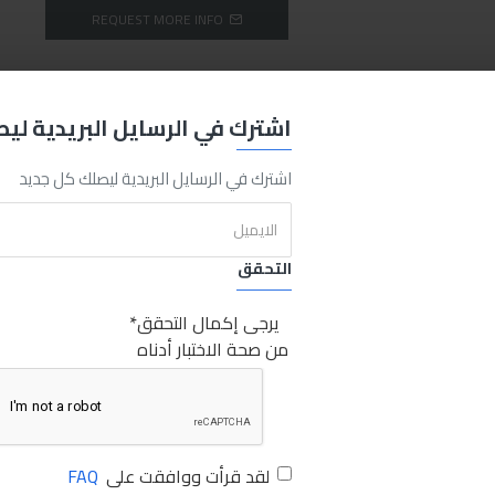
REQUEST MORE INFO
اشترك في الرسايل البريدية لي
Sabry Stores
inch
4
Pieces
6
Set
Sponge
Polish
6
قطع
4
بوصة
صبري ستورز
اشترك في الرسايل البريدية ليصلك كل جديد
التحقق
يرجى إكمال التحقق
من صحة الاختبار أدناه
لقد قرأت ووافقت على
FAQ