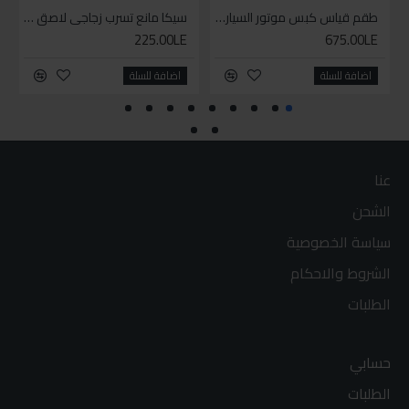
طقم قياس كبس موتور السياره 3 ق
سيكا مانع تسرب زجاجي لاصق اسود 600 مل
225.00LE
675.00LE
اضافة للسلة
اضافة للسلة
عنا
الشحن
سياسة الخصوصية
الشروط والاحكام
الطلبات
حسابي
الطلبات