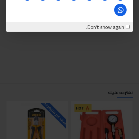
Don't show again.
نقترحه عليك
للاسف غير متوفر حاليا
للاسف
HOT