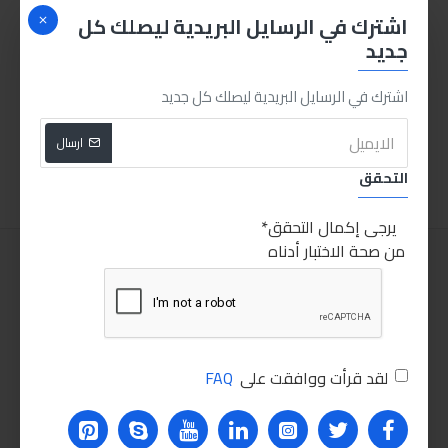
اشترك في الرسايل البريدية ليصلك كل
جديد
انجكو صليبة ربط عجل للسيارات HRCW40231
منظف الرشاشات ليكوي مولي - 300مل
اشترك في الرسايل البريدية ليصلك كل جديد
280.00LE
210.00LE
ارسال
اضافة للسلة
اضافة للسلة
التحقق
يرجى إكمال التحقق
من صحة الاختبار أدناه
لقد قرأت ووافقت على
FAQ