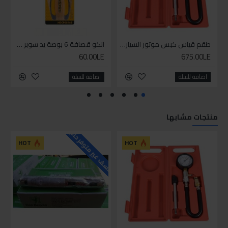
طقم قياس كبس موتور السياره 3 ق
انكو قصافة 6 بوصة يد سوبر وان
60.00LE
675.00LE
اضافة للسلة
اضافة للسلة
منتجات مشابها
للاسف غير متوفر حاليا
HOT
HOT