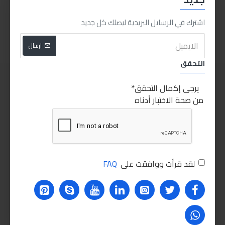
160.00LE
275.00LE
اشترك في الرسايل البريدية ليصلك كل جديد
اضافة للسلة
اضافة للسلة
ارسال
التحقق
يرجى إكمال التحقق
من صحة الاختبار أدناه
لقد قرأت ووافقت على
FAQ