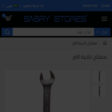
LOGIN
REGISTER
LE
جنية مصري
عربي
0
الكل
مفتاح ناحية 8م
مفتاح ناحية 8م