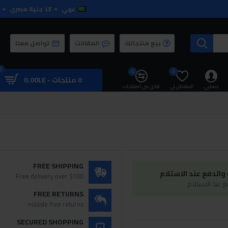
عربي
LE
جنية مصري
بيع منتجاتك
المقالات
تواصل معنا
0
0
0
0 منتجات - 0.00LE
حسابي
المفضل لي
قارن بين المنتجات
FREE SHIPPING
الدفع عند الاستلام
Free delivery over $100
 عند الاستلام
FREE RETURNS
Hassle free returns
SECURED SHOPPING