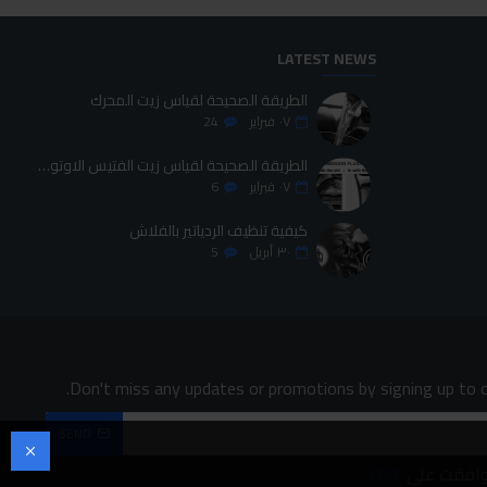
LATEST NEWS
الطريقة الصحيحة لقياس زيت المحرك
٠٧
فبراير
24
الطريقة الصحيحة لقياس زيت الفتيس الاوتوماتيك
٠٧
فبراير
6
كيفية تنظيف الردياتير بالفلاش
٣٠
أبريل
5
Don't miss any updates or promotions by signing up to o
SEND
وافقت على
FAQ