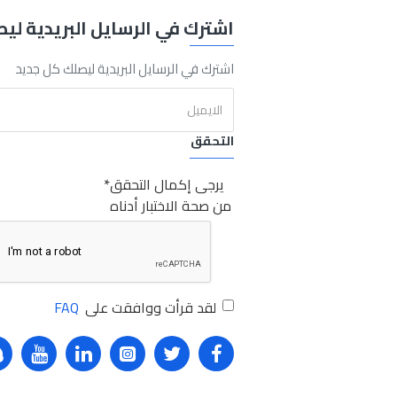
اشترك في الرسايل البريدية لي
Two
Way
Sabry Stores Plus
فرشة تابلوه اتجاهين
فرشة
تابلوه
اتجا
اشترك في الرسايل البريدية ليصلك كل جديد
التحقق
يرجى إكمال التحقق
من صحة الاختبار أدناه
لقد قرأت ووافقت على
FAQ