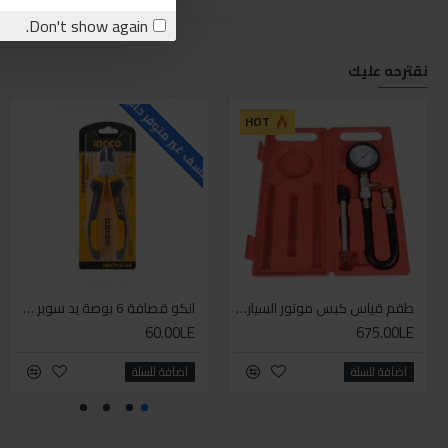
Don't show again.
نقترحه عليك
للاسف غير متوفر حاليا
ل
HOT
طقم قياس كبس موتور السياره 3 ق
انكو قصافة 6 بوصة يد سوبر وان
60.00LE
675.00LE
اضافة للسلة
اضافة للسلة