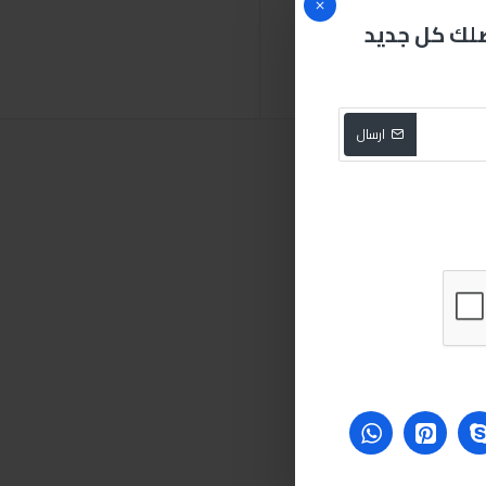
صلك كل جديد
هين
صبري ستورز بلس
ارسال