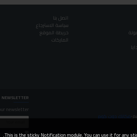
اتصل بنا
سياسة الاسترجاع
مولة
خريطة الموقع
الماركات
يا
NEWSLETTER
ur newsletter.
مكانك دوت كوم
لقد قرأت و
This is the sticky Notification module. You can use it for any s