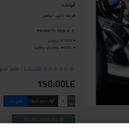
الوصف:
فرشة تابلوه اتجاهين
PRODUCTS SOLD: 0
متوفر
STOCK:
sabry stores
MODEL:
(0 التقييمات)
-
كتابة تعلي
150.00LE
اضافة للسلة
اشتري الان
REQUEST MORE INFO