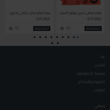
طقم قياس كبس موتور السياره 3 ق
سيكا مانع تسرب زجاجي لاصق اسود 600 مل
225.00LE
675.00LE
اضافة للسلة
اضافة للسلة
عنا
الشحن
سياسة الخصوصية
الشروط والاحكام
الطلبات
حسابي