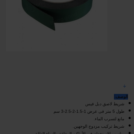
الوصف:
شريط لاصق دبل فيس
طول 5 متر فى عرض 1-1.5-2-2.5-3 سم
مانع لتسرب الماء‏.‏
شريط تركيب مزدوج الوجهين‏.‏
مناسب للاستخدام في الأماكن المغلقة والهواء الطلق‏.‏