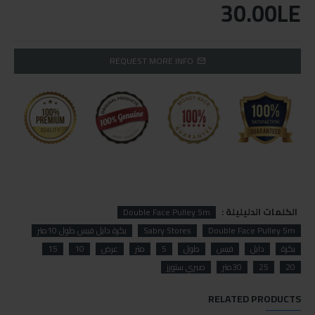
30.00LE
REQUEST MORE INFO
الكلمات الدليليلة :
Double Face Pulley 5m
Double Face Pulley 5m
Sabry Stores
بكرة دابل فيس طول 10متر
بكرة
دابل
فيس
طول
5
متر
عرض
10
15
20
25
30متر
صبري ستورز
RELATED PRODUCTS