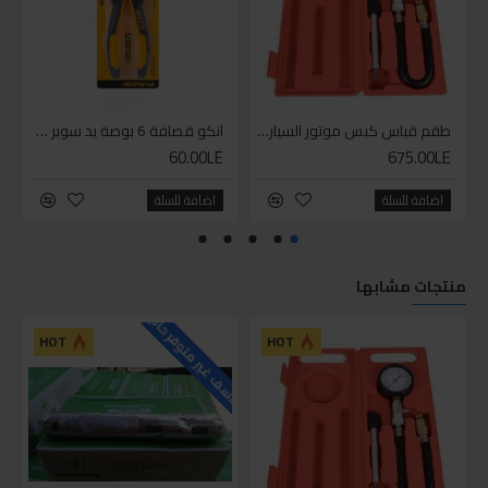
طقم قياس كبس موتور السياره 3 ق
انكو قصافة 6 بوصة يد سوبر وان
60.00LE
675.00LE
اضافة للسلة
اضافة للسلة
منتجات مشابها
للاسف غير متوفر حاليا
HOT
HOT