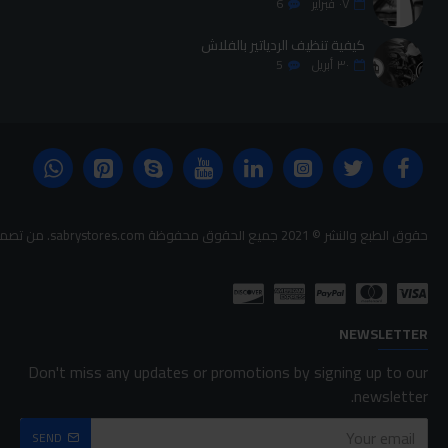
٠٧
فبراير
6
كيفية تنظيف الردياتير بالفلاش
٣٠
أبريل
5
حقوق الطبع والنشر © 2021 جميع الحقوق محفوظة sabrystores.com. من تصميم-
NEWSLETTER
Don't miss any updates or promotions by signing up to our
newsletter.
SEND