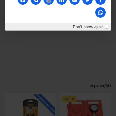
Don't show again.
نقترحه عليك
للاسف غير متوفر حاليا
للاسف
HOT