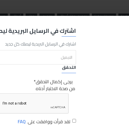
Teste
Sabry Stores
دوميري مفك أعطال
دوميري
مفك
أعطال
صبري
اشترك في الرسايل البريدية لي
اشترك في الرسايل البريدية ليصلك كل جديد
التحقق
يرجى إكمال التحقق
من صحة الاختبار أدناه
لقد قرأت ووافقت على
FAQ