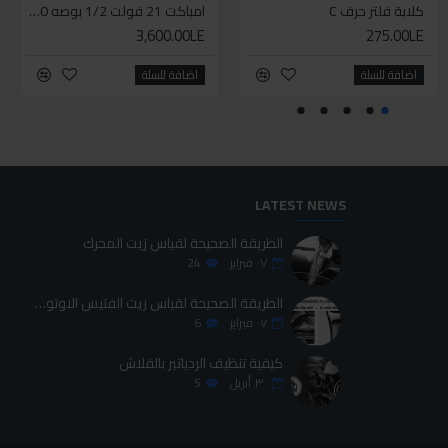
كلابة فلتر حرف C
سيليكون متعدد الاستخدام
طقم حل كلبسات بشنطه قماش ١٩ قطعه للخدمات الشاقه
امباكت 21 فولت 1/2 بوصه 550 نيوتن من دورميري
3,600.00LE
700.00LE
275.00LE
70.00LE
اضافة للسلة
اضافة للسلة
اضافة للسلة
اضافة للسلة
LATEST NEWS
الطريقة الصحيحة لقياس زيت المحرك
٠٧
فبراير
24
الطريقة الصحيحة لقياس زيت الفتيس الاوتوماتيك
٠٧
فبراير
6
كيفية تنظيف الردياتير بالفلاش
٣٠
أبريل
5