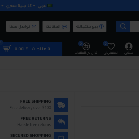
عربي
LE
جنية مصري
بيع منتجاتك
المقالات
تواصل معنا
0
0
0
0 منتجات - 0.00LE
حسابي
المفضل لي
قارن بين المنتجات
FREE SHIPPING
Free delivery over $100
FREE RETURNS
Hassle free returns
SECURED SHOPPING