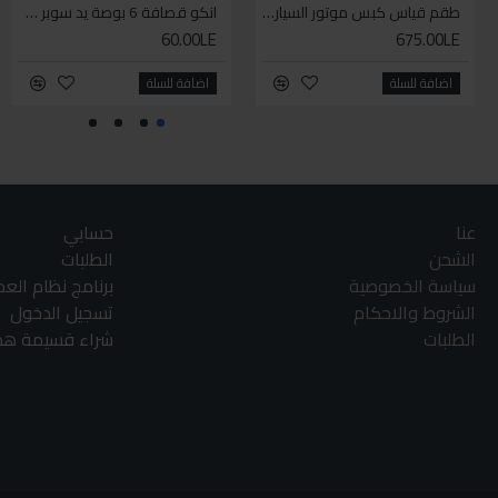
طقم قياس كبس موتور السياره 3 ق
انكو قصافة 6 بوصة يد سوبر وان
60.00LE
675.00LE
اضافة للسلة
اضافة للسلة
عنا
حسابي
الشحن
الطلبات
سياسة الخصوصية
برنامج نظام الع
الشروط والاحكام
تسجيل الدخول
الطلبات
شراء قسيمة هدا