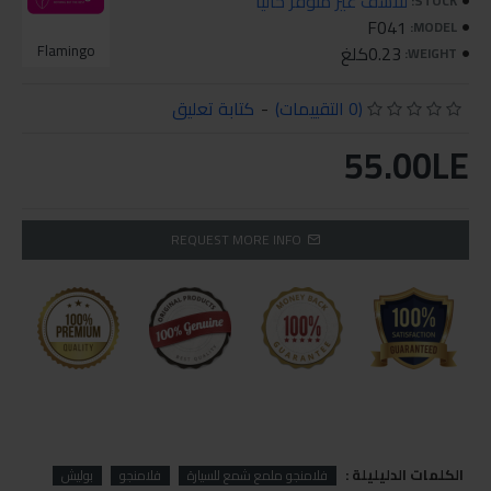
للاسف غير متوفر حاليا
STOCK:
F041
MODEL:
0.23كلغ
Flamingo
WEIGHT:
(0 التقييمات)
-
كتابة تعليق
55.00LE
REQUEST MORE INFO
الكلمات الدليليلة :
فلامنجو ملمع شمع للسيارة
فلامنجو
بوليش