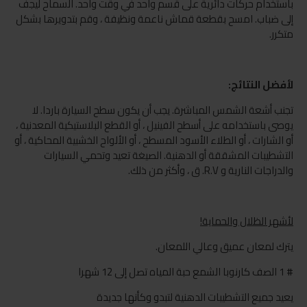
باستخدام حركات دائرية على قسم واحد في وقت واحد. السماح ليجف
إلى ضباب. امسح بقطعة قماش ناعمة ونظيفة ، وقم بتدويرها بشكل
متكرر.
لأفضل النتائج:
تجنب أشعة الشمس المباشرة. يجب أن يكون سطح السيارة باردا. لا
يوصى باستخدامه على أسطح الفينيل ، أو القطع البلاستيكية المعدنية ،
أو الشارات ، أو الطلاء الأسود المسطح ، أو الألواح الخشبية المحاكية ، أو
التشطيبات المشققة أو الدهنية. الصيغة تعيد وتحمي السيارات
والدراجات النارية و R.V. ق ، وأكثر من ذلك.
لأشهر الظلال والحماية!
يترك لمعان عميق وعالي اللمعان.
# 1 الصف كارنوبا الشمع حبة المياه تصل إلى 12 شهرا
يعيد جميع التشطيبات الدهنية لتبدو وكأنها جديدة