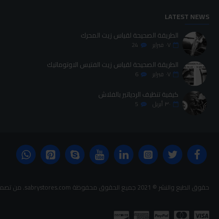
LATEST NEWS
الطريقة الصحيحة لقياس زيت المحرك
٠٧
فبراير
24
الطريقة الصحيحة لقياس زيت الفتيس الاوتوماتيك
٠٧
فبراير
6
كيفية تنظيف الردياتير بالفلاش
٣٠
أبريل
5
حقوق الطبع والنشر © 2021 جميع الحقوق محفوظة sabrystores.com. من تصميم-