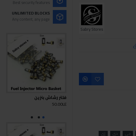
Best security features
UNLIMITED BLOCKS
Any content, any page
Sabry Stores
ق
فلتر رشاش بنزين
جها
LAUNCH م
50.00LE
0LE
جي
دي
إي