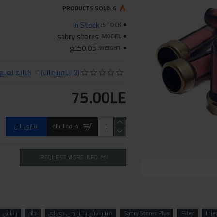
PRODUCTS SOLD: 6
In Stock
STOCK:
sabry stores
MODEL:
0.05كلغ
WEIGHT:
(0 التقييمات)
-
كتابة تعلي
75.00LE
اضافة للسلة
اشتري الان
REQUEST MORE INFO
Inje
Filter
Sabry Stores Plus
فلتر رشاش بنزين جي دي إي
فلتر
رشاش