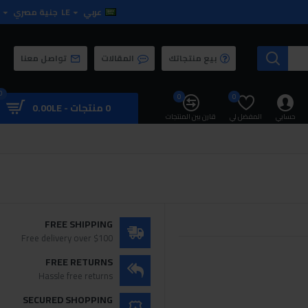
عربي
LE
جنية مصري
بيع منتجاتك
المقالات
تواصل معنا
0
0
0
0 منتجات - 0.00LE
حسابي
المفضل لي
قارن بين المنتجات
FREE SHIPPING
Free delivery over $100
FREE RETURNS
Hassle free returns
SECURED SHOPPING