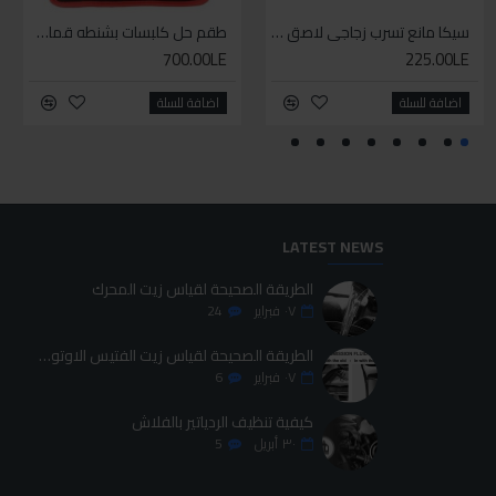
سيليكون متعدد الاستخدام
سيكا مانع تسرب زجاجي لاصق اسود 600 مل
طقم حل كلبسات بشنطه قماش ١٩ قطعه للخدمات الشاقه
طقم حل كلبسات بشنطه قماش ١٩ قطعه للخدمات الشاقه
700.00LE
700.00LE
225.00LE
70.00LE
اضافة للسلة
اضافة للسلة
اضافة للسلة
اضافة للسلة
LATEST NEWS
الطريقة الصحيحة لقياس زيت المحرك
٠٧
فبراير
24
الطريقة الصحيحة لقياس زيت الفتيس الاوتوماتيك
٠٧
فبراير
6
كيفية تنظيف الردياتير بالفلاش
٣٠
أبريل
5