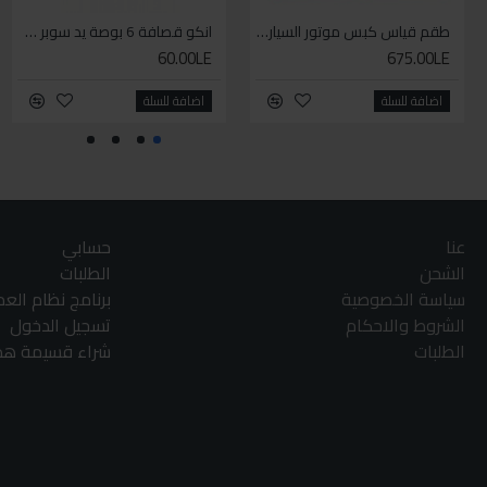
طقم قياس كبس موتور السياره 3 ق
انكو قصافة 6 بوصة يد سوبر وان
60.00LE
675.00LE
اضافة للسلة
اضافة للسلة
عنا
حسابي
الشحن
الطلبات
سياسة الخصوصية
برنامج نظام الع
الشروط والاحكام
تسجيل الدخول
الطلبات
شراء قسيمة هدا