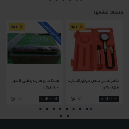
منتجات مشابها
للاسف غير متوفر حاليا
HOT
HOT
طقم قياس كبس موتور السياره 3 ق
سيكا مانع تسرب زجاجي لاصق اسود 600 مل
225.00LE
675.00LE
اضافة للسلة
اضافة للسلة