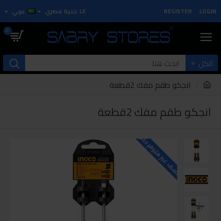
LOGIN
REGISTER
LE
جنية مصري
عربي
0
الكل
انجكو طقم مفك 2قطعة
انجكو طقم مفك 2قطعة
للاسف غير متوفر حاليا