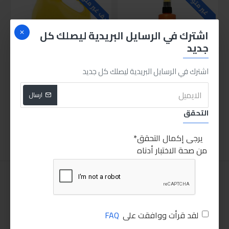
للاسف غير متوفر حاليا
غير متوفر
اشترك في الرسايل البريدية ليصلك كل
جديد
اشترك في الرسايل البريدية ليصلك كل جديد
ارمور اوول ملمع تابلوه توت بري مط
ابرو مياه ريدياتير اخضر
ارسال
150.00LE
95.00LE
التحقق
اضافة للسلة
اضافة للسلة
يرجى إكمال التحقق
من صحة الاختبار أدناه
لقد قرأت ووافقت على
FAQ