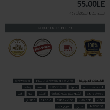
55.00LE
السعر بنقاط المكافآت : 45
REQUEST MORE INFO
الكلمات الدليليلة :
screwdriver
INGCO Screwdriver Set 2Pcs
sabry
ingco
HKSD0248
2pcs
screwdriver set
sabry stores
انكجو طقم مفك 2قطعة
انجكو
انجو
انكو
مفك
طقم مفك
مفك 2 قطعة
2 قطعة
قطعتين
HKSD0248
صبري
صبري ستورز