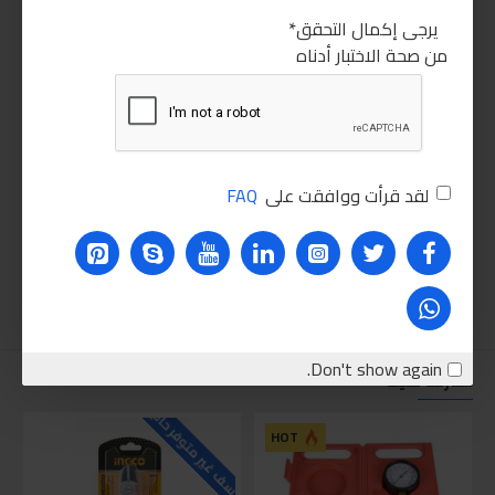
يرجى إكمال التحقق
من صحة الاختبار أدناه
لقد قرأت ووافقت على
FAQ
Don't show again.
نقترحه عليك
للاسف غير متوفر حاليا
للاسف
HOT