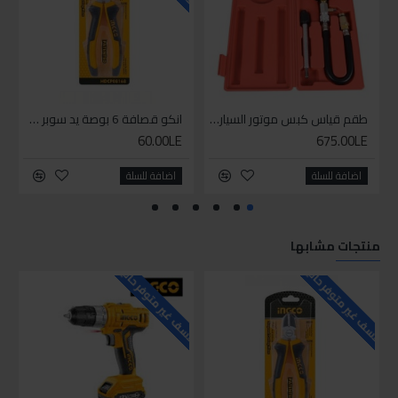
طقم قياس كبس موتور السياره 3 ق
انكو قصافة 6 بوصة يد سوبر وان
60.00LE
675.00LE
اضافة للسلة
اضافة للسلة
منتجات مشابها
للاسف غير متوفر حاليا
للاسف غير متوفر حاليا
للاسف