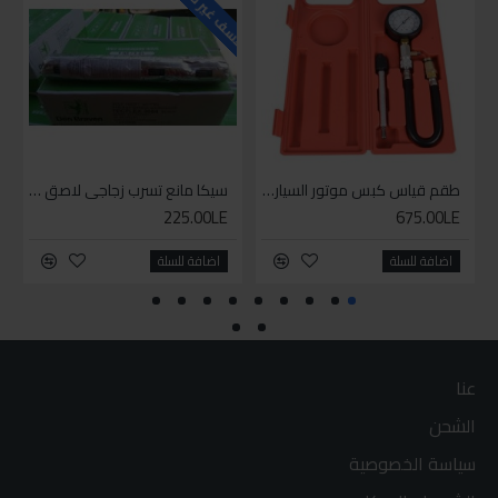
للاسف غير متوفر حاليا
طقم قياس كبس موتور السياره 3 ق
سيكا مانع تسرب زجاجي لاصق اسود 600 مل
225.00LE
675.00LE
اضافة للسلة
اضافة للسلة
عنا
الشحن
سياسة الخصوصية