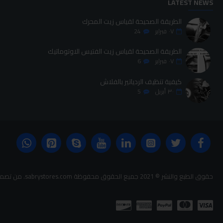
LATEST NEWS
الطريقة الصحيحة لقياس زيت المحرك
٠٧
فبراير
24
الطريقة الصحيحة لقياس زيت الفتيس الاوتوماتيك
٠٧
فبراير
6
كيفية تنظيف الردياتير بالفلاش
٣٠
أبريل
5
حقوق الطبع والنشر © 2021 جميع الحقوق محفوظة sabrystores.com. من تصميم-