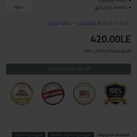
ID8508
MODEL:
2.50كلغ
Ingco
WEIGHT:
(0 التقييمات)
-
كتابة تعليق
420.00LE
السعر بنقاط المكافآت : 500
REQUEST MORE INFO
الكلمات الدليليلة :
شنيور انكو 850 وات ID8508
شنيور انكو 850 وات