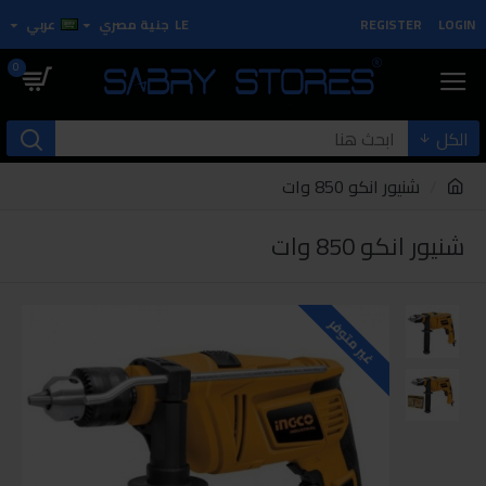
LOGIN
REGISTER
LE
جنية مصري
عربي
0
الكل
شنيور انكو 850 وات
شنيور انكو 850 وات
غير متوفر