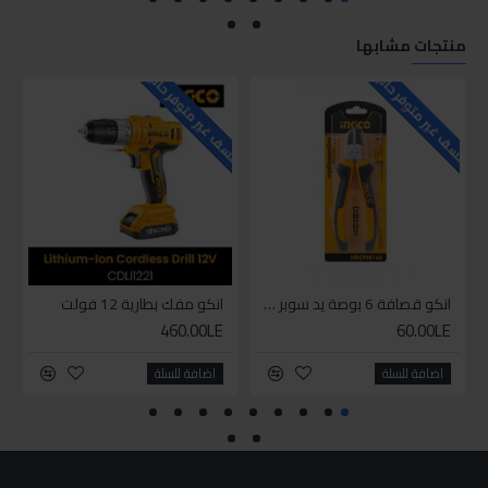
منتجات مشابها
للاسف غير متوفر حاليا
للاسف غير متوفر حاليا
للاسف
انكو قصافة 6 بوصة يد سوبر وان
انكو مفك بطارية 12 فولت
460.00LE
60.00LE
اضافة للسلة
اضافة للسلة