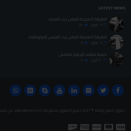
LATEST NEWS
الطريقة الصحيحة لقياس زيت المحرك
٠٧
فبراير
24
الطريقة الصحيحة لقياس زيت الفتيس الاوتوماتيك
٠٧
فبراير
6
كيفية تنظيف الردياتير بالفلاش
٣٠
أبريل
5
حقوق الطبع والنشر © 2021 جميع الحقوق محفوظة sabrystores.com. من تصميم-