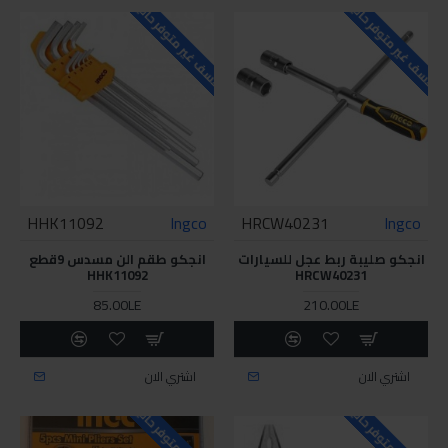
للاسف غير متوفر حاليا
للاسف غير متوفر حاليا
HHK11092
Ingco
HRCW40231
Ingco
انجكو صليبة ربط عجل للسيارات
انجكو طقم الن مسدس 9قطع
HHK11092
HRCW40231
85.00LE
210.00LE
اشتري الان
اشتري الان