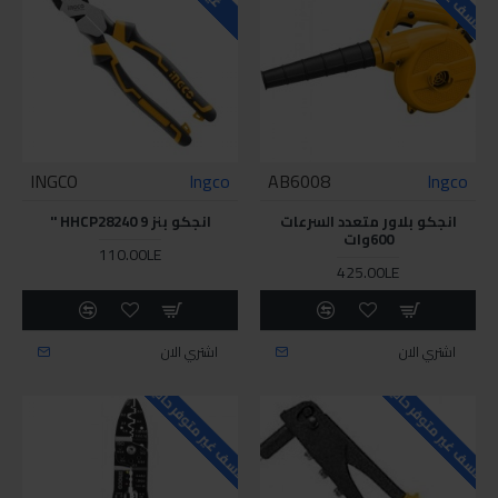
INGCO
Ingco
AB6008
Ingco
انجكو بلاور متعدد السرعات
انجكو بنز HHCP28240 9 "
600وات
110.00LE
425.00LE
اشتري الان
اشتري الان
للاسف غير متوفر حاليا
للاسف غير متوفر حاليا