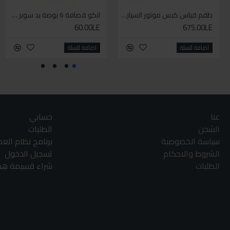
طقم قياس كبس موتور السياره 3 ق
انكو قصافة 6 بوصة يد سوبر وان
60.00LE
675.00LE
اضافة للسلة
اضافة للسلة
عنا
حسابي
الشحن
الطلبات
سياسة الخصوصية
برنامج نظام الع
الشروط والاحكام
تسجيل الدخول
الطلبات
شراء قسيمة هدا