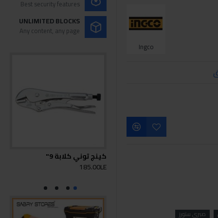
Best security features
UNLIMITED BLOCKS
Any content, any page
Ingco
ق
كينج توني كلابة 9"
110
185.00LE
0LE
صبري ستورز