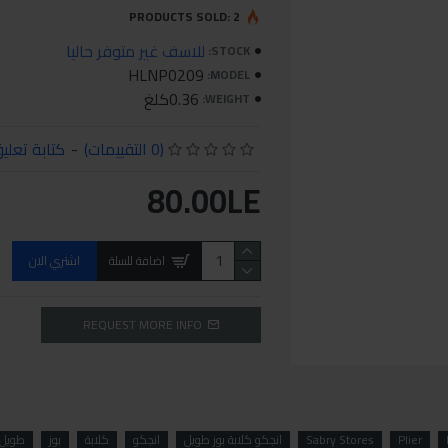
PRODUCTS SOLD: 2
للاسف غير متوفر حاليا
STOCK:
HLNP0209
MODEL:
0.36كلغ
WEIGHT:
(0 التقييمات)
-
كتابة تعلي
80.00LE
اضافة للسلة
اشتري الان
REQUEST MORE INFO
Plier
Sabry Stores
انجكو كلابة بوز طويل
انجكو
كلابة
بوز
طويل