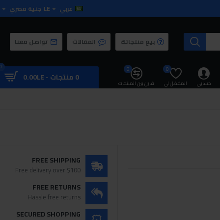
عربي
LE
جنية مصري
بيع منتجاتك
المقالات
تواصل معنا
0
0
0
0 منتجات - 0.00LE
حسابي
المفضل لي
قارن بين المنتجات
FREE SHIPPING
Free delivery over $100
FREE RETURNS
Hassle free returns
SECURED SHOPPING