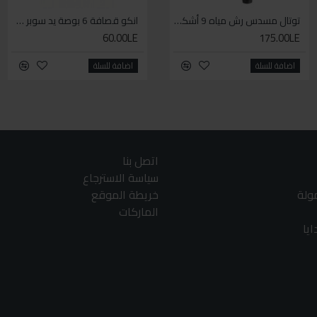
توتال مسدس رش مياه 9 أشكال
سيكا مانع تسرب زجاجي لاصق اسود 600 مل
انكو قصافة 6 بوصة يد سوبر وان
60.00LE
225.00LE
175.00LE
اضافة للسلة
اضافة للسلة
اضافة للسلة
اتصل بنا
سياسة الاسترجاع
مولة
خريطة الموقع
الماركات
يا