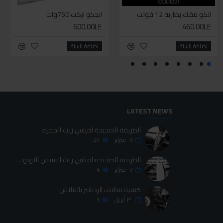
انكو مفك بطارية 12 فولت
سيليكون متعدد الاستخدام
انجكو اركت 750وات
طقم حل كلبسات بشنطه قماش ١٩ قطعه للخدمات الشاقه
600.00LE
700.00LE
460.00LE
70.00LE
اضافة للسلة
اضافة للسلة
اضافة للسلة
اضافة للسلة
LATEST NEWS
الطريقة الصحيحة لقياس زيت المحرك
٠٧
فبراير
24
الطريقة الصحيحة لقياس زيت الفتيس الاوتوماتيك
٠٧
فبراير
6
كيفية تنظيف الردياتير بالفلاش
٣٠
أبريل
5