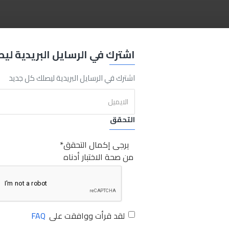
Cut
Tube
42
mm
Sabry Stores
انجكو مقص بولي 42مم
انجكو
اشترك في الرسايل البريدية لي
اشترك في الرسايل البريدية ليصلك كل جديد
التحقق
يرجى إكمال التحقق
من صحة الاختبار أدناه
لقد قرأت ووافقت على
FAQ