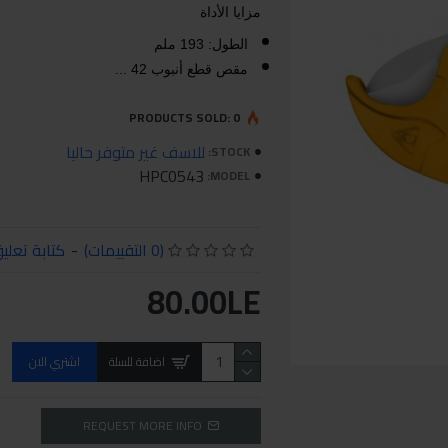
مزايا الأداة
الطول: 193 ملم
مقص قطع أنبوب 42 ...
PRODUCTS SOLD: 0
للاسف غير متوفر حاليا
STOCK:
HPC0543
MODEL:
(0 التقييمات)
-
كتابة تعلي
80.00LE
اضافة للسلة
اشتري الان
REQUEST MORE INFO