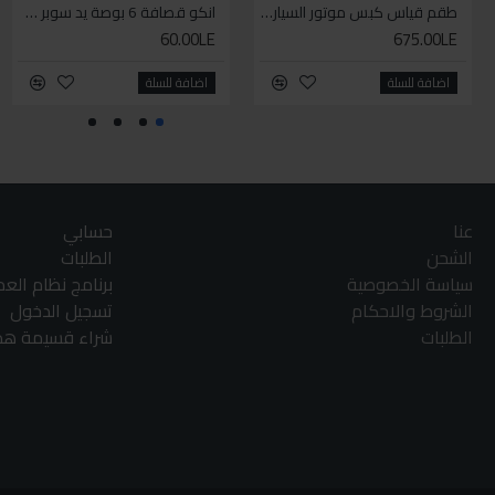
طقم قياس كبس موتور السياره 3 ق
انكو قصافة 6 بوصة يد سوبر وان
60.00LE
675.00LE
اضافة للسلة
اضافة للسلة
عنا
حسابي
الشحن
الطلبات
سياسة الخصوصية
برنامج نظام الع
الشروط والاحكام
تسجيل الدخول
الطلبات
شراء قسيمة هدا