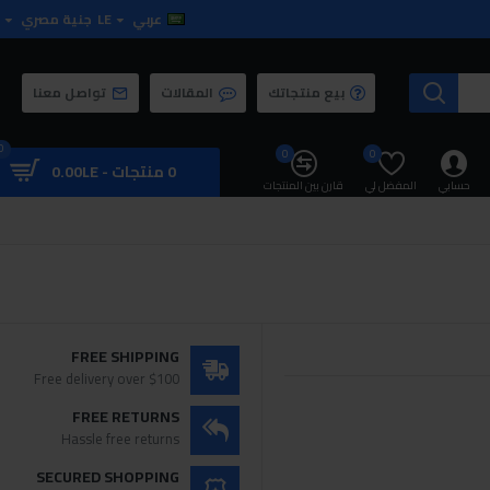
عربي
LE
جنية مصري
بيع منتجاتك
المقالات
تواصل معنا
0
0
0
0 منتجات - 0.00LE
حسابي
المفضل لي
قارن بين المنتجات
FREE SHIPPING
Free delivery over $100
FREE RETURNS
Hassle free returns
SECURED SHOPPING