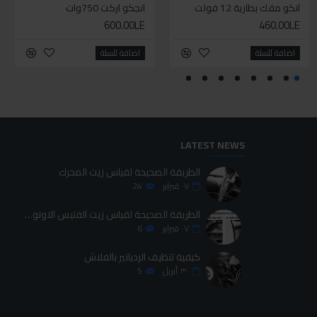
انكو مفك بطارية 12 فولت
سيليكون متعدد الاستخدام
انجكو اركت 750وات
طقم حل كلبسات بشنطه قماش ١٩ قطعه للخدمات الشاقه
600.00LE
700.00LE
460.00LE
70.00LE
اضافة للسلة
اضافة للسلة
اضافة للسلة
اضافة للسلة
LATEST NEWS
الطريقة الصحيحة لقياس زيت المحرك
٠٧
فبراير
24
الطريقة الصحيحة لقياس زيت الفتيس الاوتوماتيك
٠٧
فبراير
6
كيفية تنظيف الردياتير بالفلاش
٣٠
أبريل
5