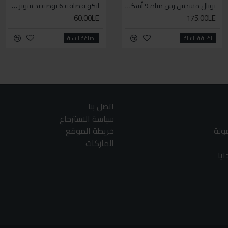
توتال مسدس رش مياه 9 أشكال
سيكا مانع تسرب زجاجي لاصق اسود 600 مل
انكو قصافة 6 بوصة يد سوبر وان
60.00LE
225.00LE
175.00LE
اضافة للسلة
اضافة للسلة
اضافة للسلة
اتصل بنا
سياسة الاسترجاع
مولة
خريطة الموقع
الماركات
يا