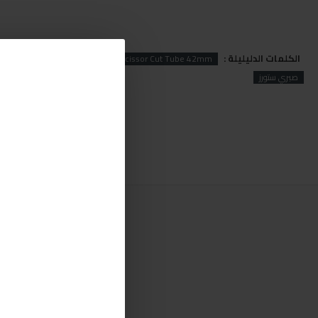
الكلمات الدليليلة :
Scissor
Ingco
Ingco Scissor Cut Tube 42mm
صبري ستورز