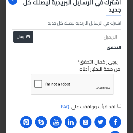
اشترك في الرسايل البريدية ليصلك كل
جديد
اشترك في الرسايل البريدية ليصلك كل جديد
ارسال
شنيور انكو 710 وات
شنيور انكو 650 وات
التحقق
400.00LE
520.00LE
يرجى إكمال التحقق
اضافة للسلة
اضافة للسلة
من صحة الاختبار أدناه
PEOPLE ALSO BOUGHT
للاسف غير متوفر حاليا
للاسف
متوفر
لقد قرأت ووافقت على
FAQ