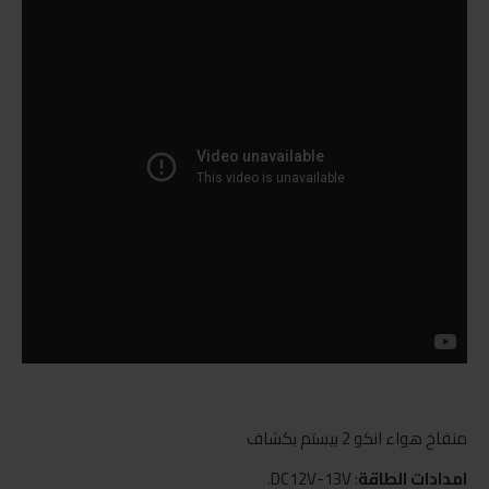
منفاخ هواء انكو 2 بيستم بكشاف
امدادات الطاقة
: DC12V-13V.