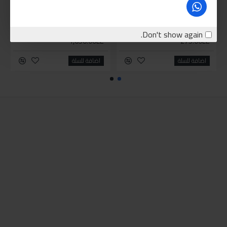
بلاور انكو 400 وات
توتال كوريك تمساح 2طن
Don't show again.
1,650.00LE
275.00LE
اضافة للسلة
اضافة للسلة