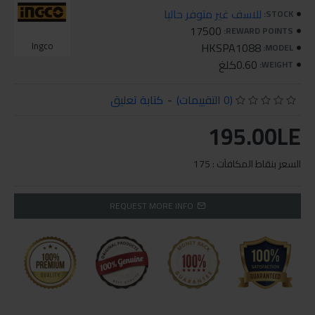
للاسف غير متوفر حاليا
STOCK:
17500
REWARD POINTS:
Ingco
HKSPA1088
MODEL:
0.60كلغ
WEIGHT:
(0 التقييمات)
-
كتابة تعليق
195.00LE
السعر بنقاط المكافآت : 175
REQUEST MORE INFO