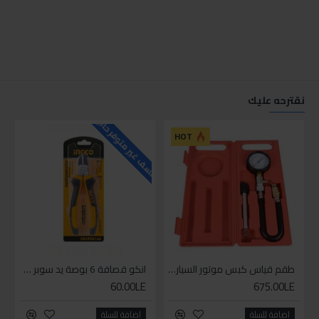
نقترحه عليك
للاسف غير متوفر حاليا
للاسف
HOT
طقم قياس كبس موتور السياره 3 ق
انكو قصافة 6 بوصة يد سوبر وان
60.00LE
675.00LE
اضافة للسلة
اضافة للسلة