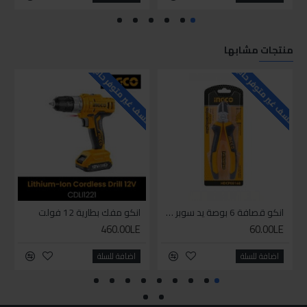
منتجات مشابها
للاسف غير متوفر حاليا
للاسف غير متوفر حاليا
للاسف
انكو قصافة 6 بوصة يد سوبر وان
انكو مفك بطارية 12 فولت
460.00LE
60.00LE
اضافة للسلة
اضافة للسلة