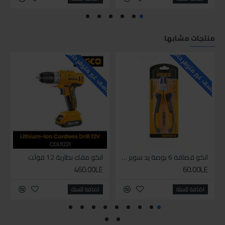
منتجات مشابها
للاسف غير متوفر حاليا
للاسف غير متوفر حاليا
للاسف
انكو قصافة 6 بوصة يد سوبر وان
انكو مفك بطارية 12 فولت
460.00LE
60.00LE
اضافة للسلة
اضافة للسلة