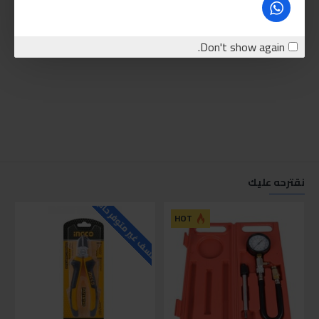
Don't show again.
نقترحه عليك
للاسف غير متوفر حاليا
للاسف
HOT