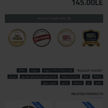
145.00LE
REQUEST MORE INFO
الكلمات الدليليلة :
3PSC
Ingco
Ingco 3 PCS Pliers Set
Pliers
Set
Sabry Stores
انجكو طقم بنز وقصافة وبنز بوز
انجكو
طقم
بنز
قصافة
بنز بوز
صبري ستورز
RELATED PRODUCTS