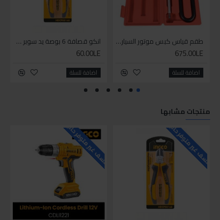
طقم قياس كبس موتور السياره 3 ق
انكو قصافة 6 بوصة يد سوبر وان
60.00LE
675.00LE
اضافة للسلة
اضافة للسلة
منتجات مشابها
للاسف غير متوفر حاليا
للاسف غير متوفر حاليا
للاسف