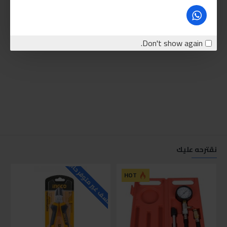
Don't show again.
نقترحه عليك
للاسف غير متوفر حاليا
للاسف
HOT