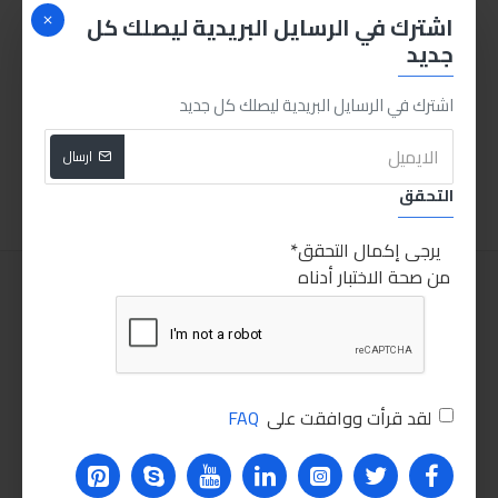
اشترك في الرسايل البريدية ليصلك كل
جديد
صاروخ انكو 5 بوصه 800 وات
ميني دريل انكو
اشترك في الرسايل البريدية ليصلك كل جديد
425.00LE
385.00LE
ارسال
اضافة للسلة
اضافة للسلة
التحقق
يرجى إكمال التحقق
من صحة الاختبار أدناه
لقد قرأت ووافقت على
FAQ