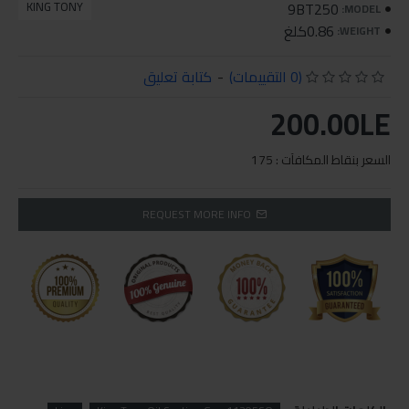
KING TONY
9BT250
MODEL:
0.86كلغ
WEIGHT:
(0 التقييمات)
-
كتابة تعليق
200.00LE
السعر بنقاط المكافآت : 175
REQUEST MORE INFO