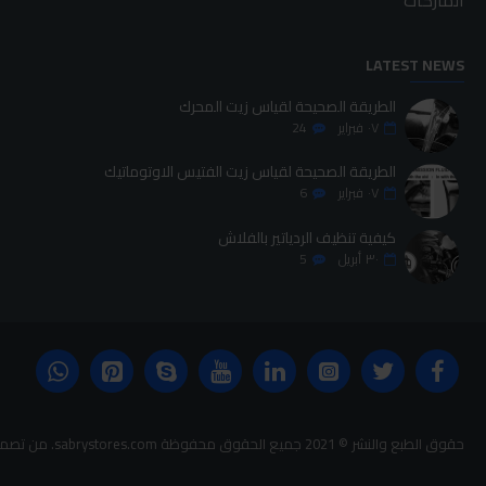
الماركات
LATEST NEWS
الطريقة الصحيحة لقياس زيت المحرك
٠٧
فبراير
24
الطريقة الصحيحة لقياس زيت الفتيس الاوتوماتيك
٠٧
فبراير
6
كيفية تنظيف الردياتير بالفلاش
٣٠
أبريل
5
حقوق الطبع والنشر © 2021 جميع الحقوق محفوظة sabrystores.com. من تصميم-