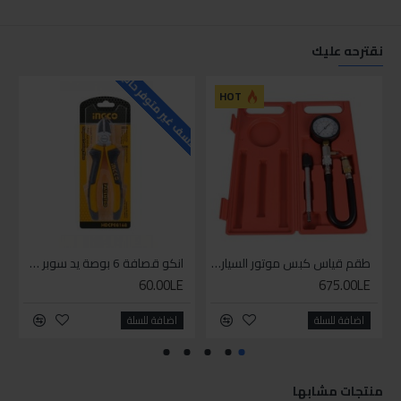
نقترحه عليك
للاسف غير متوفر حاليا
للاسف
HOT
طقم قياس كبس موتور السياره 3 ق
انكو قصافة 6 بوصة يد سوبر وان
60.00LE
675.00LE
اضافة للسلة
اضافة للسلة
منتجات مشابها