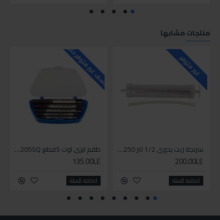
منتجات مشابها
للاسف غير متوفر حاليا
للاسف
غير متوفر
سرنجة زيت يدوى 1/2 لتر 9BT250
طقم ايزي اوت 5قطع 11205SQ
135.00LE
200.00LE
اضافة للسلة
اضافة للسلة