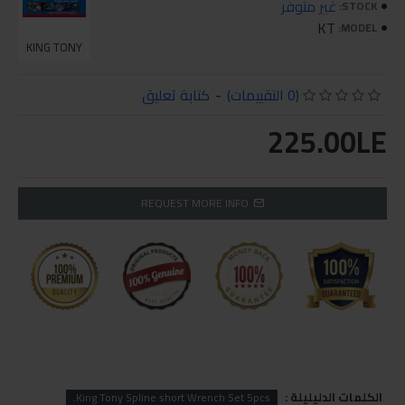
غير متوفر
STOCK:
KT
MODEL:
KING TONY
(0 التقييمات)
-
كتابة تعليق
225.00LE
REQUEST MORE INFO
الكلمات الدليليلة :
King Tony Spline short Wrench Set 5pcs.