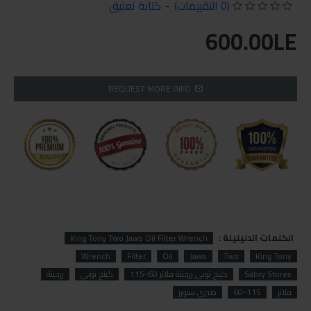
(0 التقييمات)
-
كتابة تعليق
600.00LE
REQUEST MORE INFO
الكلمات الدليليلة :
King Tony Two Jaws Oil Filter Wrench
Wrench
Filter
Oil
Jaws
Two
King Tony
Sabry Stores
كينج توني زرجينة فلاتر 60-115
كينج توني
زرجينة
فلاتر
60-115
صبري ستورز