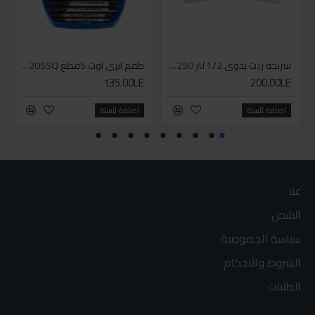
سرنجة زيت يدوى 1/2 لتر 9BT250
طقم ايزي اوت 5قطع 11205SQ
135.00LE
200.00LE
اضافة للسلة
اضافة للسلة
عنا
الشحن
سياسة الخصوصية
الشروط والاحكام
الطلبات