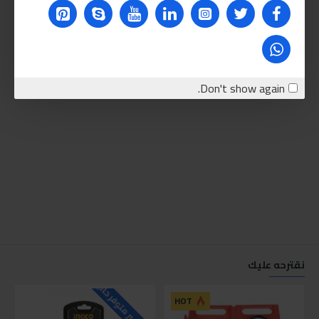
Don't show again.
نقترحه عليك
للاسف غير متوفر حاليا
للاسف
HOT