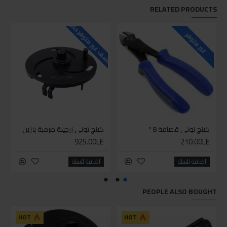
RELATED PRODUCTS
للاسف غير متوفر حاليا
للاسف
غير متوفر
كينج توني قصافة 8 "
كينج توني زرجينة طرمبة بنزين
925.00LE
210.00LE
اضافة للسلة
اضافة للسلة
PEOPLE ALSO BOUGHT
HOT
HOT