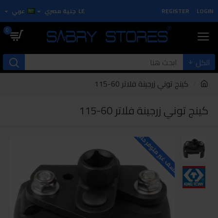
LOGIN
REGISTER
LE
جنية مصري
عربي
0
الكل
كينج توني زرجينة فلاتر 60-115
كينج توني زرجينة فلاتر 60-115
للاسف غير متوفر حاليا