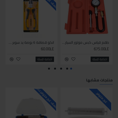
طقم قياس كبس موتور السياره 3 ق
انكو قصافة 6 بوصة يد سوبر وان
60.00LE
675.00LE
اضافة للسلة
اضافة للسلة
منتجات مشابها
للاسف غير متوفر حاليا
للاسف
غير متوفر