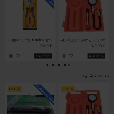
طقم قياس كبس موتور السياره 3 ق
انكو قصافة 6 بوصة يد سوبر وان
60.00LE
675.00LE
اضافة للسلة
اضافة للسلة
منتجات مشابها
للاسف غير متوفر حاليا
HOT
HOT