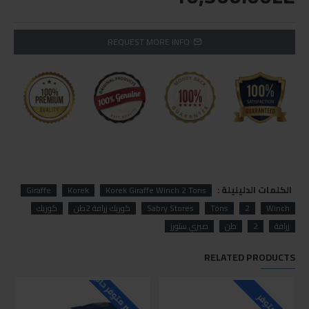
REQUEST MORE INFO
الكلمات الدليليلة :
Giraffe
Korek
Korek Giraffe Winch 2 Tons
Winch
2
Tons
Sabry Stores
كوريك زرافة 2طن
كوريك
زرافة
2
طن
صبري ستورز
RELATED PRODUCTS
للاسف غير متوفر حاليا
متوفر