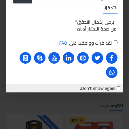
التحقق
يرجى إكمال التحقق
من صحة الاختبار أدناه
لقد قرأت ووافقت على
FAQ
Don't show again.
نقترحه عليك
للاسف غير متوفر حاليا
للاسف
HOT