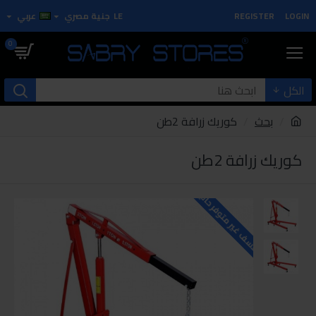
LOGIN
REGISTER
LE
جنية مصري
عربي
0
الكل
بحث
كوريك زرافة 2طن
كوريك زرافة 2طن
للاسف غير متوفر حاليا