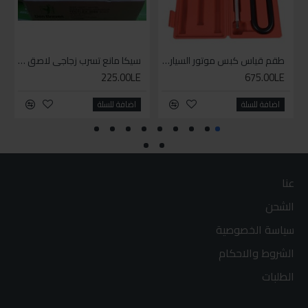
طقم قياس كبس موتور السياره 3 ق
سيكا مانع تسرب زجاجي لاصق اسود 600 مل
225.00LE
675.00LE
اضافة للسلة
اضافة للسلة
عنا
الشحن
سياسة الخصوصية
الشروط والاحكام
الطلبات