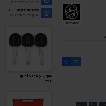
Best security features
UNLIMITED BLOCKS
Any content, any page
Sabry Stores
ق
هاوسنج مفتاح أوبترا
85.00LE
lancer
key
cov