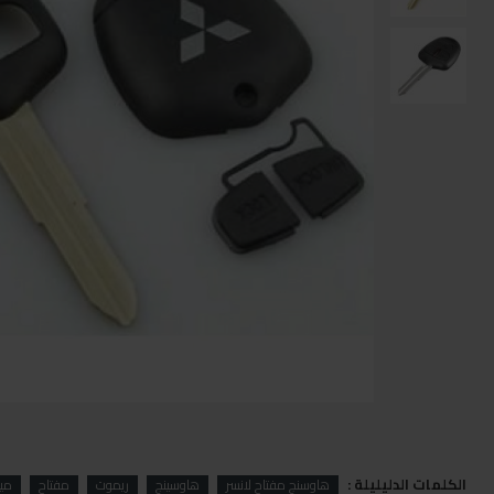
الكلمات الدليليلة :
هاوسنج مفتاح لانسر
هاوسينج
ريموت
مفتاح
مي