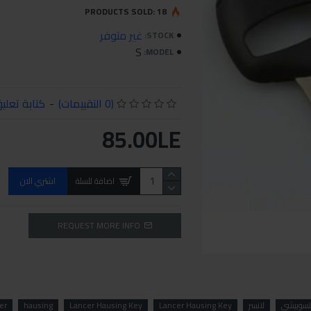
PRODUCTS SOLD: 18
غير متوفر
STOCK:
S
MODEL:
(0 التقييمات)
-
كتابة تعلي
85.00LE
اضافة للسلة
اشتري الان
REQUEST MORE INFO
تسوبيشي
لانسر
Lancer Hausing Key
Lancer Hausing Key
hausing
er