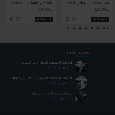
سيكا مانع تسرب زجاجي لاصق اسود 600 مل
طقم حل كلبسات بشنطه قماش ١٩ قطعه للخدمات الشاقه
700.00LE
225.00LE
اضافة للسلة
اضافة للسلة
LATEST NEWS
الطريقة الصحيحة لقياس زيت المحرك
٠٧
فبراير
24
الطريقة الصحيحة لقياس زيت الفتيس الاوتوماتيك
٠٧
فبراير
6
كيفية تنظيف الردياتير بالفلاش
٣٠
أبريل
5