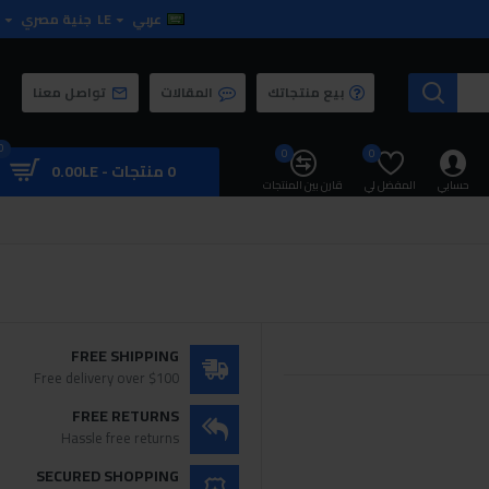
عربي
LE
جنية مصري
بيع منتجاتك
المقالات
تواصل معنا
0
0
0
0 منتجات - 0.00LE
حسابي
المفضل لي
قارن بين المنتجات
FREE SHIPPING
Free delivery over $100
FREE RETURNS
Hassle free returns
SECURED SHOPPING