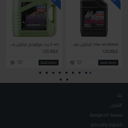
10w-40 800ml (ليكوي مولي زيت دراجة بخارية ( موتوسيكل - سكوتر
5-40 زيت مولوجين ليكوي مولي اخضر
725.00LE
120.00LE
اضافة للسلة
اضافة للسلة
عنا
الشحن
سياسة الخصوصية
الشروط والاحكام