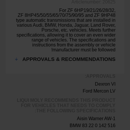
Articlenumber: 20625
For ZF 6HP19/21/26/28/32,
ZF 8HP45/50/55/65/70/75/90/95 and ZF 9HP48
type automatic transmissions that are installed in
various Audi, BMW, Honda, Jaguar, Land Rover,
Porsche, etc. vehicles. Meets further
specifications, allowing it to cover an even wider
range of vehicles. The specifications and
instructions from the assembly or vehicle
manufacturer must be followed!
APPROVALS & RECOMMENDATIONS
APPROVALS:
Dexron VI
Ford Mercon LV
LIQUI MOLY RECOMMENDS THIS PRODUCT
FOR VEHICLES THAT NEEDS TO COMPLY
THE FOLLOWING SPECIFICATIONS:
Aisin Warner AW-1
BMW 83 22 0 142 516