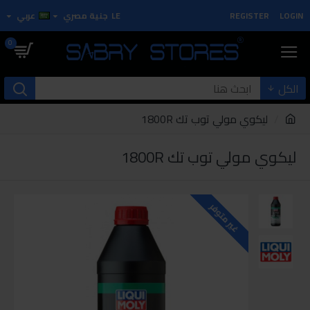
LOGIN
REGISTER
LE
جنية مصري
عربي
0
الكل
ليكوي مولي توب تك 1800R
ليكوي مولي توب تك 1800R
غير متوفر