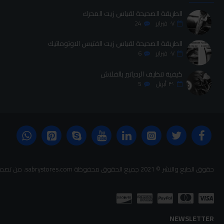
الطريقة الصحيحة لقياس زيت المحرك
٠٧
فبراير
24
الطريقة الصحيحة لقياس زيت الفتيس الاوتوماتيك
٠٧
فبراير
6
كيفية تنظيف الردياتير بالفلاش
٣٠
أبريل
5
حقوق الطبع والنشر © 2021 جميع الحقوق محفوظة sabrystores.com. من تصميم-
NEWSLETTER