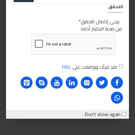
التحقق
HOT
غير متوفر
غير متوفر
يرجى إكمال التحقق
من صحة الاختبار أدناه
لقد قرأت ووافقت على
FAQ
ليكوي مولي سيراتيك 300 مل
منظف الرشاشات ليكوي مولي - 300مل
280.00LE
385.00LE
اضافة للسلة
اضافة للسلة
Don't show again.