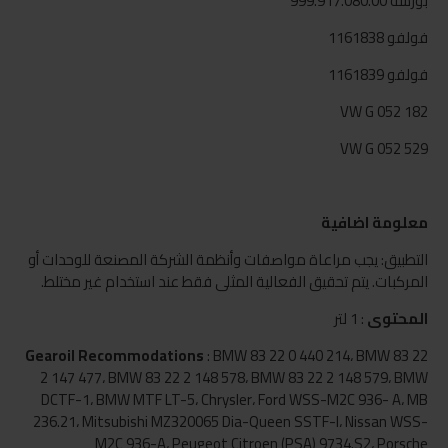
بورشه 999.917.080.00
فولفو 1161838
فولفو 1161839
VW G 052 182
VW G 052 529
معلومة اضافية
التطبيق: يجب مراعاة مواصفات وأنظمة الشركة المصنعة للوحدات أو
المركبات. يتم تحقيق الفعالية المثلى فقط عند استخدام غير مختلط.
المحتوى
: 1 لتر
Gearoil Recommodations
: BMW 83 22 0 440 214، BMW 83 22
2 147 477، BMW 83 22 2 148 578، BMW 83 22 2 148 579، BMW
DCTF-1، BMW MTF LT-5، Chrysler، Ford WSS-M2C 936- A، MB
236.21، Mitsubishi MZ320065 Dia-Queen SSTF-I، Nissan WSS-
M2C 936-A، Peugeot Citroen (PSA) 9734.S2، Porsche