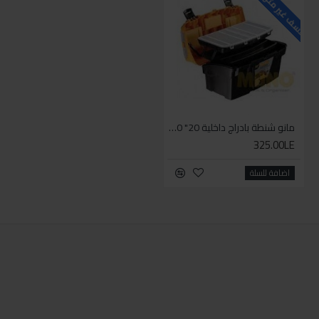
للاسف غير متوفر حاليا
مانو شنطة بادراج داخلية 20" BL.O-20
325.00LE
اضافة للسلة