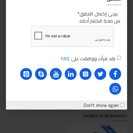
RELATED PRODUCTS
يرجى إكمال التحقق
من صحة الاختبار أدناه
HOT
غير متوفر
غير متوفر
لقد قرأت ووافقت على
FAQ
منظف الرشاشات ليكوي مولي - 300مل
ليكوي مولي ليتشلوف هاي تيك 5W-40 4ليتر
700.00LE
280.00LE
اضافة للسلة
اضافة للسلة
Don't show again.
PEOPLE ALSO BOUGHT