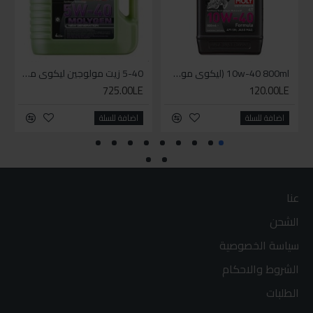
10w-40 800ml (ليكوي مولي زيت دراجة بخارية ( موتوسيكل - سكوتر
5-40 زيت مولوجين ليكوي مولي اخضر
725.00LE
120.00LE
اضافة للسلة
اضافة للسلة
عنا
الشحن
سياسة الخصوصية
الشروط والاحكام
الطلبات