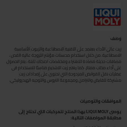
وصف
زيت عالي الأداء يعتمد على التقنية الاصطناعية والزيوت الأساسية
الاصطناعية. من خلال استخدام محسنات مؤشر اللزوجة عالية القص ،
مضافات حديثة مضادة للاهتراء ومخفضات احتكاك ثابتة ، يتم الحصول
على أداء مخلب ممتاز. كما يعتبر زيت التشحيم مناسبًا للاستخدام في
عمليات نقل القوابض المزدوجة التي تحتوي على إمدادات زيت
مشتركة للقابض والتزامن ومجموعة التروس والتوجيه الهيدروليكي.
الموافقات والتوصيات
يوصى LIQUI MOLY بهذا المنتج للمركبات التي تحتاج إلى
مطابقة المواصفات التالية: