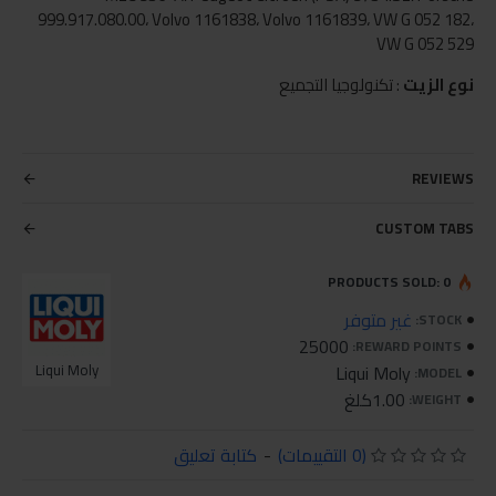
999.917.080.00، Volvo 1161838، Volvo 1161839، VW G 052 182،
VW G 052 529
نوع الزيت
: تكنولوجيا التجميع
REVIEWS
CUSTOM TABS
PRODUCTS SOLD: 0
غير متوفر
STOCK:
25000
REWARD POINTS:
Liqui Moly
Liqui Moly
MODEL:
1.00كلغ
WEIGHT:
(0 التقييمات)
-
كتابة تعليق