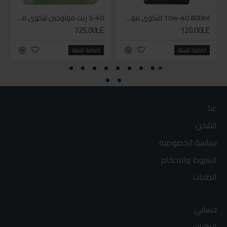
10w-40 800ml (ليكوي مولي زيت دراجة بخارية ( موتوسيكل - سكوتر
5-40 زيت مولوجين ليكوي مولي اخضر
725.00LE
120.00LE
اضافة للسلة
اضافة للسلة
عنا
الشحن
سياسة الخصوصية
الشروط والاحكام
الطلبات
حسابي
الطلبات