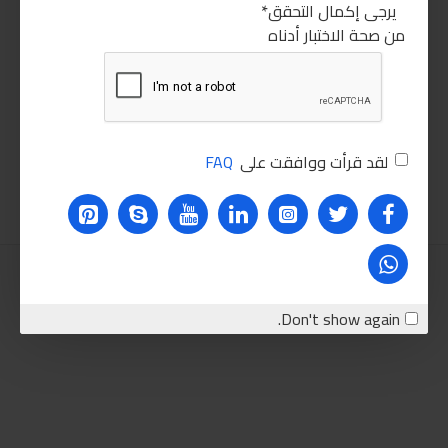
يرجى إكمال التحقق
من صحة الاختبار أدناه
توتال كوريك تمساح 2طن
ابرو بوليش فوانيس
60.00LE
2,150.00LE
لقد قرأت ووافقت على
FAQ
اضافة للسلة
اضافة للسلة
Don't show again.