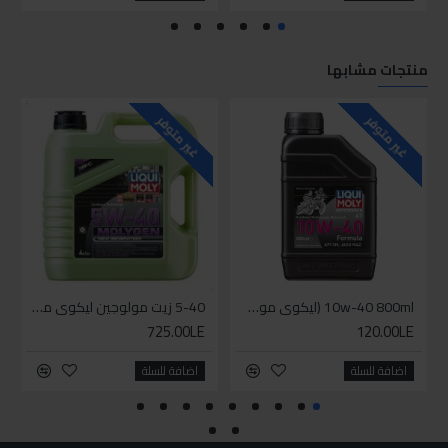
منتجات مشابها
للاسف
غير متوفر
غير متوفر
10w-40 800ml (ليكوي مولي زيت دراجة بخارية ( موتوسيكل - سكوتر
5-40 زيت مولوجين ليكوي مولي اخضر
725.00LE
120.00LE
اضافة للسلة
اضافة للسلة