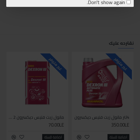
Don't show again.
نقترحه عليك
غير متوفر
غير متوفر
4لتر مانول زيت فتيس ديكسرون
مانول زيت فتيس ديكسرون 2 لتر واحد
70.00LE
350.00LE
اضافة للسلة
اضافة للسلة