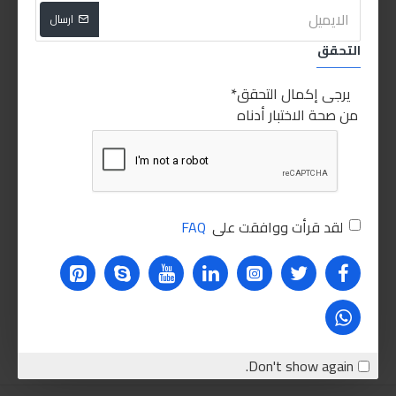
اضافة للسلة
اضافة للسلة
ارسال
التحقق
PEOPLE ALSO BOUGHT
يرجى إكمال التحقق
غير متوفر
من صحة الاختبار أدناه
لقد قرأت ووافقت على
FAQ
ليكولي مولي زيت ماتور 20w-50 1L
130.00LE
اضافة للسلة
Don't show again.