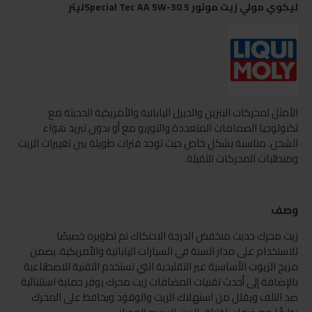
ليكوي مولي زيت موتور Special Tec AA 5W-30 5ليتر
الأمثل لمحركات البنزين والديزل اليابانية والأمريكية الحديثة مع
تكنولوجيا الصمامات المتعددة والتوربو مع أو بدون تبريد هواء
الشحن. مناسبة بشكل خاص حيث توجد فترات طويلة بين تغييرات الزيت
ومتطلبات المحركات الثقيلة.
وصف
زيت محرك حديث منخفض الدرجة الاحتكاك تم تطويره خصيصًا
للاستخدام على مدار السنة في السيارات اليابانية والأمريكية. يضمن
مزيج الزيوت الأساسية غير التقليدية التي تستخدم التقنية الاصطناعية
بالإضافة إلى أحدث تقنيات المضافات زيت محرك يوفر حماية استثنائية
ضد التلف ويقلل من استهلاك الزيت والوقود ويحافظ على المحرك