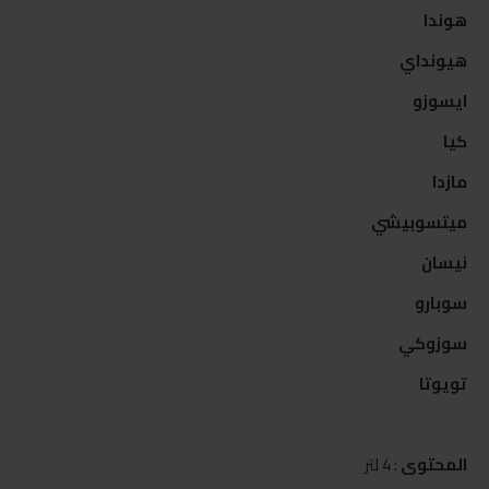
هوندا
هيونداي
ايسوزو
كيا
مازدا
ميتسوبيشي
نيسان
سوبارو
سوزوكي
تويوتا
المحتوى
: 4 لتر