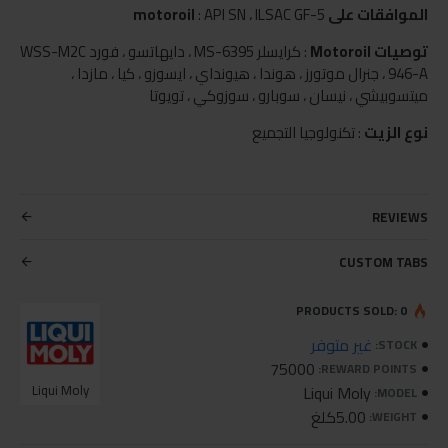
الموافقات على motoroil
: API SN ، ILSAC GF-5
توصيات Motoroil
: كرايسلر MS-6395 ، دايهاتسو ، فورد WSS-M2C
946-A ، جنرال موتورز ، هوندا ، هيونداي ، ايسوزو ، كيا ، مازدا ،
ميتسوبيشي ، نيسان ، سوبارو ، سوزوكي ، تويوتا
نوع الزيت
: تكنولوجيا التجميع
REVIEWS
CUSTOM TABS
PRODUCTS SOLD: 0
غير متوفر
STOCK:
75000
REWARD POINTS:
Liqui Moly
Liqui Moly
MODEL:
5.00كلغ
WEIGHT: