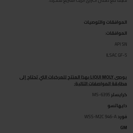
نظيفًا مع ضمان اختراق الزيت السريع للمحرك.
الموافقات والتوصيات
الموافقات
:
API SN
ILSAC GF-5
يوصى LIQUI MOLY بهذا المنتج للمركبات التي تحتاج إلى
مطابقة المواصفات التالية:
كرايسلر
MS-6395
دايهاتسو
فورد
WSS-M2C 946-A
GM