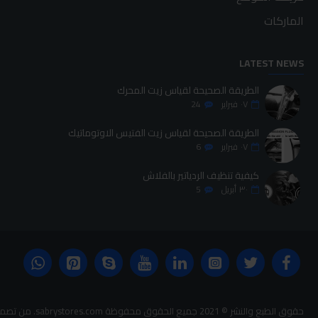
الماركات
LATEST NEWS
الطريقة الصحيحة لقياس زيت المحرك
٠٧
فبراير
24
الطريقة الصحيحة لقياس زيت الفتيس الاوتوماتيك
٠٧
فبراير
6
كيفية تنظيف الردياتير بالفلاش
٣٠
أبريل
5
حقوق الطبع والنشر © 2021 جميع الحقوق محفوظة sabrystores.com. من تصميم-