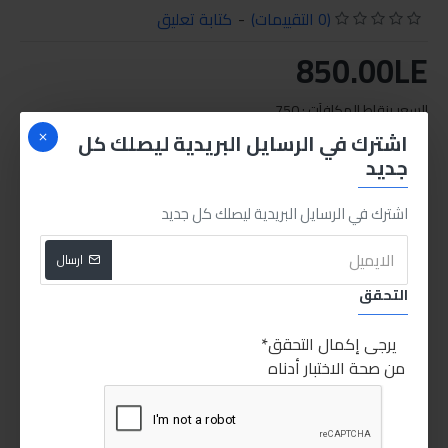
(0 التقييمات)
-
كتابة تعليق
850.00LE
السعر بنقاط المكافآت : 750
اشترك في الرسايل البريدية ليصلك كل
جديد
REQUEST MORE INFO
اشترك في الرسايل البريدية ليصلك كل جديد
ارسال
التحقق
يرجى إكمال التحقق
من صحة الاختبار أدناه
الكلمات الدليليلة :
Liqui Moly Special Tec AA 5W-30 5L
aa
speacial
special tec
motor
motor oil
engine oil
sabry stores
sabry
moly
liqui
liqui moly
5w30