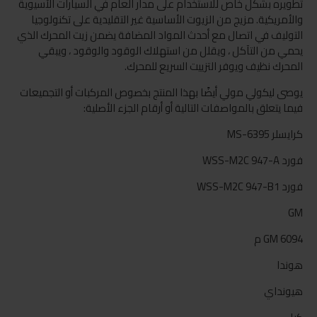
تطويره بشكل خاص للاستخدام على مدار العام في السيارات الآسيوية
والأمريكية. مزيج من الزيوت الأساسية غير التقليدية على تكنولوجيا
التوليف في اتصال مع أحدث المواد المضافة يضمن زيت المحرك الذي
يحمي من التآكل ، ويقلل من استهلاك الوقود والوقود ، ويبقي
المحرك نظيف ويوفر التزييت السريع للمحرك.
يوصى ليكولي مولي أيضًا بهذا المنتج بخصوص المركبات أو التجميعات
فيما يتعلق بالمواصفات التالية أو أرقام الجزء الأصلية:
كرايسلر MS-6395
فورد WSS-M2C 947-A
فورد WSS-M2C 947-B1
GM
GM 6094 م
هوندا
هيونداي