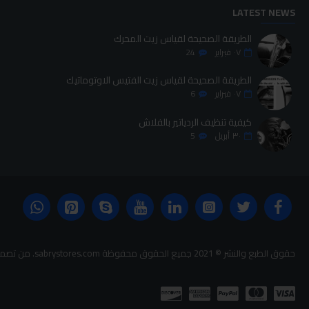
LATEST NEWS
الطريقة الصحيحة لقياس زيت المحرك
٠٧
فبراير
24
الطريقة الصحيحة لقياس زيت الفتيس الاوتوماتيك
٠٧
فبراير
6
كيفية تنظيف الردياتير بالفلاش
٣٠
أبريل
5
حقوق الطبع والنشر © 2021 جميع الحقوق محفوظة sabrystores.com. من تصميم-