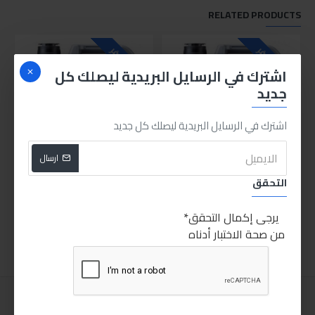
RELATED PRODUCTS
غير متوفر
غير متوفر
اشترك في الرسايل البريدية ليصلك كل
جديد
اشترك في الرسايل البريدية ليصلك كل جديد
ارسال
زيت محرك توب تك 4100 5W-40 - ليكوي مولي - 4 لتر
ليكوي مولي توب تك 4200 4W-30 5ليتر
التحقق
750.00LE
700.00LE
يرجى إكمال التحقق
اضافة للسلة
اضافة للسلة
من صحة الاختبار أدناه