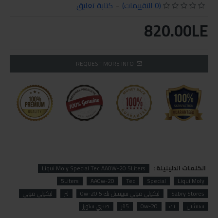
(0 التقييمات)
-
كتابة تعليق
820.00LE
REQUEST MORE INFO
الكلمات الدليليلة :
Liqui Moly Special Tec AA0W-20 5Liters
5Liters
AA0w-20
Tec
Special
Liqui Moly
Sabry Stores
ليكولي مولي سبيشيل تك 0w-20 5
لتر
ليكولي مولي
سبيشيل
تك
0w-20
5لتر
صبري ستورز