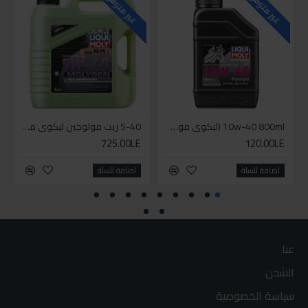
للاسف
غير متوفر
غير متوفر
10w-40 800ml (ليكوي مولي زيت دراجة بخارية ( موتوسيكل - سكوتر
5-40 زيت مولوجين ليكوي مولي اخضر
725.00LE
120.00LE
اضافة للسلة
اضافة للسلة
عنا
الشحن
سياسة الخصوصية