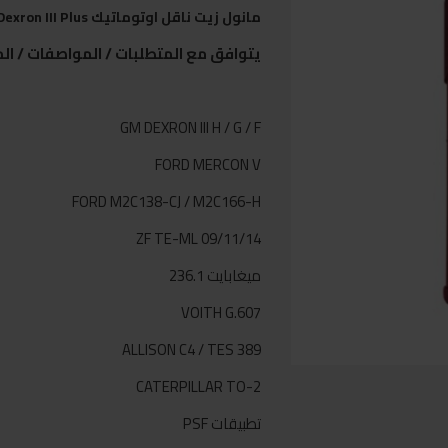
مانول زيت ناقل اوتوماتيك Dexron III Plus
يتوافق مع المتطلبات / المواصفات / الم
GM DEXRON III H / G / F
FORD MERCON V
FORD M2C138-CJ / M2C166-H
ZF TE-ML 09/11/14
ميغابايت 236.1
VOITH G.607
ALLISON C4 / TES 389
CATERPILLAR TO-2
تطبيقات PSF