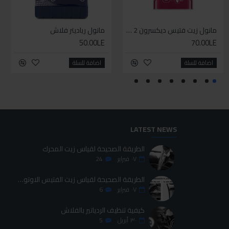
WD-40 مذلل صدأ 200 مل
مانول زيت فتيس ديكسرون 2 لتر واحد
إيزي إكسترا باور لوب
مانول رياديتر فلاش
50.00LE
425.00LE
70.00LE
95.00LE
اضافة للسلة
اضافة للسلة
اضافة للسلة
اضافة للسلة
LATEST NEWS
الطريقة الصحيحة لقياس زيت المحرك
٠٧
فبراير
24
الطريقة الصحيحة لقياس زيت الفتيس الاوتوماتيك
٠٧
فبراير
6
كيفية تنظيف الردياتير بالفلاش
٣٠
أبريل
5