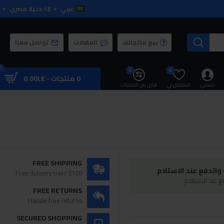
عربي
LE
جنية مصري
بيع منتجاتك
المقالات
تواصل معنا
0
0
0
0 منتجات - 0.00LE
حسابي
المفضل لي
قارن بين المنتجات
FREE SHIPPING
الدفع عند الاستلام
Free delivery over $100
 عند الاستلام
FREE RETURNS
Hassle free returns
SECURED SHOPPING