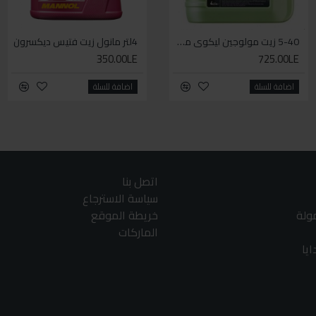
5-40 زيت مولوجين ليكوي مولي اخضر
4لتر مانول زيت فتيس ديكسرون
WD-40 مذلل الصدأ 330مل
350.00LE
140.00LE
725.00LE
اضافة للسلة
اضافة للسلة
اضافة للسلة
اتصل بنا
سياسة الاسترجاع
مولة
خريطة الموقع
الماركات
يا