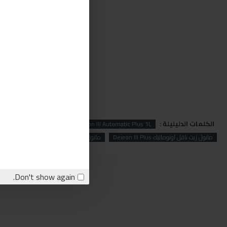
الكلمات الدليليلة :
n3
mannol
MANNOL Dexron III Automatic Plus 1L
مانول زيت ناقل اوتوماتيك Dexron III Plus
مانول
زيت فيتيس
زيت ناقل
او
Don't show again.