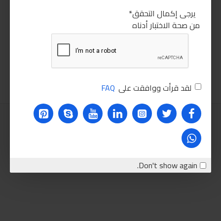
يرجى إكمال التحقق
من صحة الاختبار أدناه
بكره لاصق شكرتون حراري قماش
انكو قصافة 6 بوصة يد سوبر وان
60.00LE
50.00LE
اضافة للسلة
اضافة للسلة
لقد قرأت ووافقت على
FAQ
Don't show again.