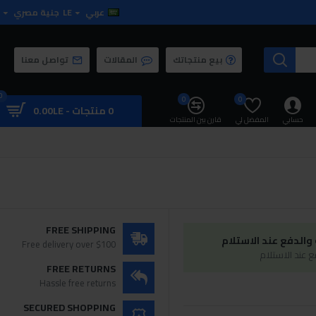
عربي
LE
جنية مصري
بيع منتجاتك
المقالات
تواصل معنا
0
0
0
0 منتجات - 0.00LE
حسابي
المفضل لي
قارن بين المنتجات
FREE SHIPPING
الدفع عند الاستلام
Free delivery over $100
 عند الاستلام
FREE RETURNS
Hassle free returns
SECURED SHOPPING