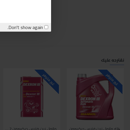
Don't show again.
نقترحه عليك
غير متوفر
غير متوفر
4لتر مانول زيت فتيس ديكسرون
مانول زيت فتيس ديكسرون 2 لتر واحد