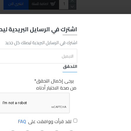
اضافة للسلة
اشتري الان
REQUEST MORE INFO
اشترك في الرسايل البريدية لي
اشترك في الرسايل البريدية ليصلك كل جديد
Fresh
200ml
Sabry Stores
مانول اسبراي تنظيف التكييف200مل
مانو
التحقق
يرجى إكمال التحقق
من صحة الاختبار أدناه
لقد قرأت ووافقت على
FAQ