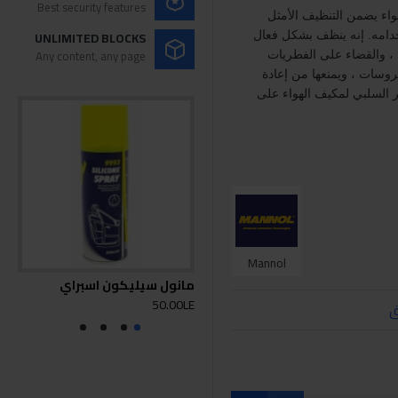
Best security features
اء يضمن التنظيف الأمثل
UNLIMITED BLOCKS
تخدامه. إنه ينظف بشكل فعال
Any content, any page
ء ، والقضاء على الفطريات
يروسات ، ويمنعها من إعادة
ير السلبي لمكيف الهواء على
Mannol
مانول سيليكون اسبراي
مان
0LE
50.00LE
ق