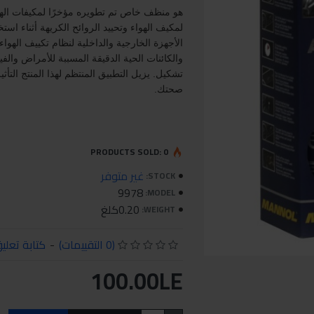
هو منظف خاص تم تطويره مؤخرًا لمكيفات الهو
لمكيف الهواء وتحييد الروائح الكريهة أثناء اس
الأجهزة الخارجية والداخلية لنظام تكييف الهوا
والكائنات الحية الدقيقة المسببة للأمراض والف
تشكيل. يزيل التطبيق المنتظم لهذا المنتج التأث
صحتك.
PRODUCTS SOLD: 0
غير متوفر
STOCK:
9978
MODEL:
0.20كلغ
WEIGHT:
(0 التقييمات)
-
كتابة تعلي
100.00LE