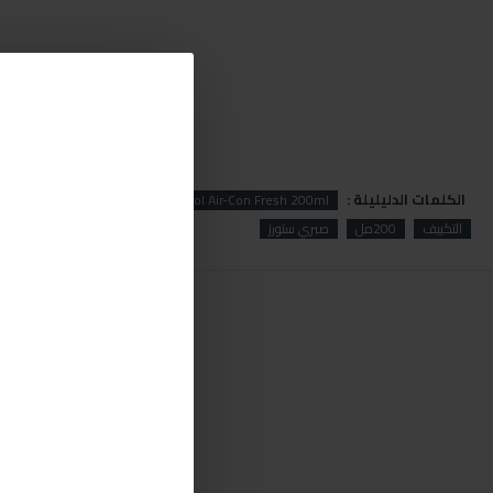
الكلمات الدليليلة :
Con
Air
Mannol
Mannol Air-Con Fresh 200ml
التكييف
200مل
صبري ستورز