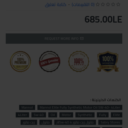
(0 التقييمات)
-
كتابة تعليق
685.00LE
REQUEST MORE INFO
الكلمات الدليليلة :
Mannol
Mannol Elite Fully Synthetic Motor Oil 5W-40- 4Liter
4Liter
5w-40
Oil
Motor
Synthetic
Fully
Elite
Sabry Stores
مانول زيت ماتور 5w-40 4لتر
مانول
زيت ماتور