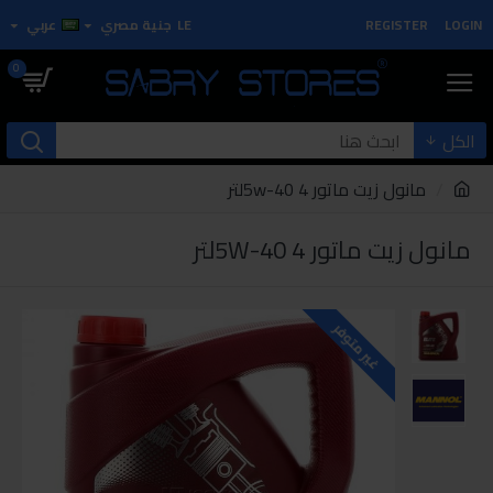
LOGIN
REGISTER
LE
جنية مصري
عربي
0
الكل
مانول زيت ماتور 5w-40 4لتر
مانول زيت ماتور 5W-40 4لتر
غير متوفر