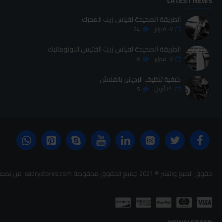
LATEST NEWS
الطريقة الصحيحة لقياس زيت المحرك
٠٧
فبراير
24
الطريقة الصحيحة لقياس زيت الفتيس الاوتوماتيك
٠٧
فبراير
6
كيفية تنظيف الردياتير بالفلاش
٣٠
أبريل
5
حقوق الطبع والنشر © 2021 جميع الحقوق محفوظة sabrystores.com. من تصميم-