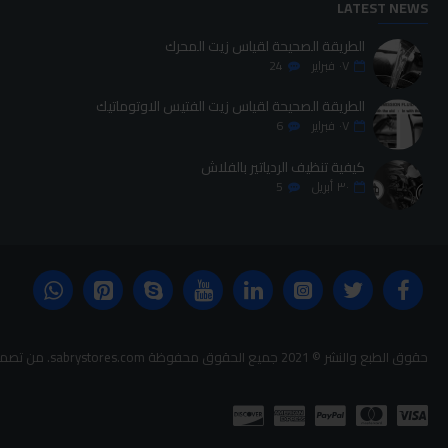
LATEST NEWS
الطريقة الصحيحة لقياس زيت المحرك
٠٧
فبراير
24
الطريقة الصحيحة لقياس زيت الفتيس الاوتوماتيك
٠٧
فبراير
6
كيفية تنظيف الردياتير بالفلاش
٣٠
أبريل
5
حقوق الطبع والنشر © 2021 جميع الحقوق محفوظة sabrystores.com. من تصميم-