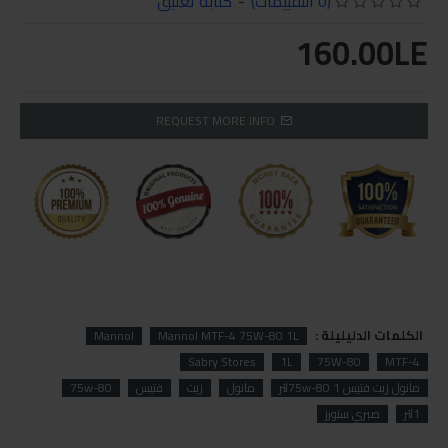
(0 التقييمات)
-
كتابة تعليق
160.00LE
REQUEST MORE INFO
الكلمات الدليليلة :
Mannol
Mannol MTF-4 75W-80 1L
Sabry Stores
1L
75W-80
MTF-4
مانول زيت فتيس 75w-80 1لتر
مانول
زيت
فتيس
75w-80
1لتر
صبري ستورز