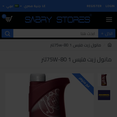
LOGIN
REGISTER
LE
جنية مصري
عربي
0
الكل
مانول زيت فتيس 75w-80 1لتر
مانول زيت فتيس 75W-80 1لتر
غير متوفر