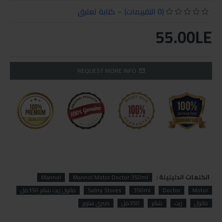
(0 التقييمات)
-
كتابة تعليق
55.00LE
REQUEST MORE INFO
الكلمات الدليليلة :
Mannol
Mannol Motor Doctor 350ml
Motor
Doctor
350ml
Sabry Stores
مانول زيت شنابر 350مل
مانول
زيت
شنابر
350مل
صبري ستورز