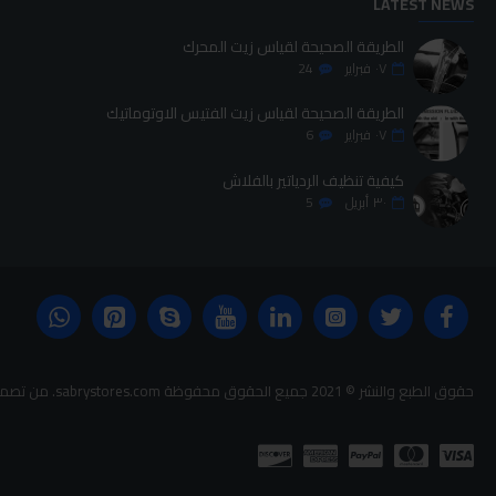
LATEST NEWS
الطريقة الصحيحة لقياس زيت المحرك
٠٧
فبراير
24
الطريقة الصحيحة لقياس زيت الفتيس الاوتوماتيك
٠٧
فبراير
6
كيفية تنظيف الردياتير بالفلاش
٣٠
أبريل
5
حقوق الطبع والنشر © 2021 جميع الحقوق محفوظة sabrystores.com. من تصميم-