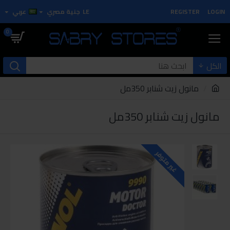
LOGIN
REGISTER
LE
جنية مصري
عربي
0
الكل
مانول زيت شنابر 350مل
مانول زيت شنابر 350مل
غير متوفر