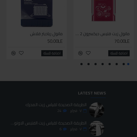
WD-40 مذلل صدأ 200 مل
مانول زيت فتيس ديكسرون 2 لتر واحد
إيزي إكسترا باور لوب
مانول رياديتر فلاش
50.00LE
425.00LE
70.00LE
95.00LE
اضافة للسلة
اضافة للسلة
اضافة للسلة
اضافة للسلة
LATEST NEWS
الطريقة الصحيحة لقياس زيت المحرك
٠٧
فبراير
24
الطريقة الصحيحة لقياس زيت الفتيس الاوتوماتيك
٠٧
فبراير
6