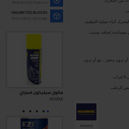
جات من المحرك
Best security features
ت
UNLIMITED BLOCKS
Any content, any page
محرك أثناء عملية التنظيف
راق بمساعدة إضافة مشتت
و بدون محفز ، مع أو بدون
ت
ابض الرطب
مانول سيليكون اسبراي
مان
450مل
50.00LE
0LE
Mannol