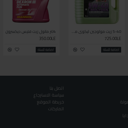
5-40 زيت مولوجين ليكوي مولي اخضر
4لتر مانول زيت فتيس ديكسرون
WD-40 مذلل الصدأ 330مل
350.00LE
140.00LE
725.00LE
اضافة للسلة
اضافة للسلة
اضافة للسلة
اتصل بنا
سياسة الاسترجاع
مولة
خريطة الموقع
الماركات
يا