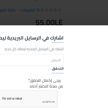
(0 التقييمات)
-
كتابة تعلي
55.00LE
اشترك في الرسايل البريدية لي
اضافة للسلة
اشتري الان
اشترك في الرسايل البريدية ليصلك كل جديد
REQUEST MORE INFO
التحقق
Flu
350ml
Sabry Stores
مانول فلاش موتور 350مل
مانول
فلاش
يرجى إكمال التحقق
من صحة الاختبار أدناه