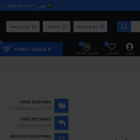
عربي
LE
جنية مصري
بيع منتجاتك
المقالات
تواصل معنا
0
0
0
0 منتجات - 0.00LE
حسابي
المفضل لي
قارن بين المنتجات
FREE SHIPPING
Free delivery over $100
FREE RETURNS
Hassle free returns
SECURED SHOPPING