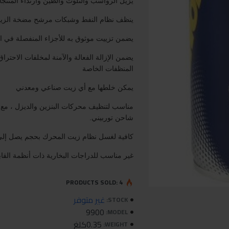
يزيل الرواسب والتلوث والطين وارتداء المنت
ينظف نظام النفط وشبكات مرشح مضخة الزي
يضمن تزييت موثوق به للأجزاء المنفصلة في ال
يضمن الإزالة الفعالة والآمنة لمخلفات الاحت
المنظفات الخاصة
يمكن خلطها مع أي زيت صناعي ومعدني
مناسب لتنظيف محركات البنزين والديزل ، مع أ
شاحن توربيني.
كافية لغسل نظام زيت المحرك بحجم يصل إلى 6 لترا
غير مناسب للدراجات البخارية ذات أنظمة الق
PRODUCTS SOLD: 4
غير متوفر
STOCK:
9900
MODEL:
0.35كلغ
WEIGHT: