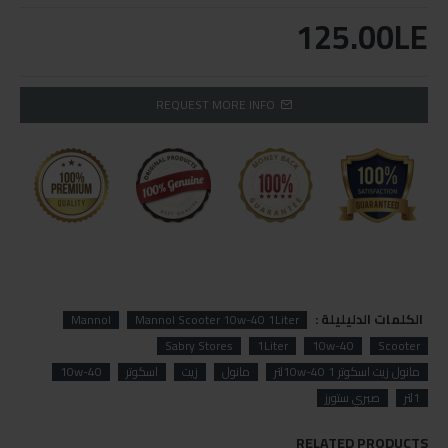
125.00LE
REQUEST MORE INFO
الكلمات الدليليلة :
Mannol
Mannol Scooter 10w-40 1Liter
Sabry Stores
1Liter
10w-40
Scooter
مانول زيت اسكوتر 10w-40 1لتر
مانول
زيت
اسكوتر
10w-40
1لتر
صبري ستورز
RELATED PRODUCTS