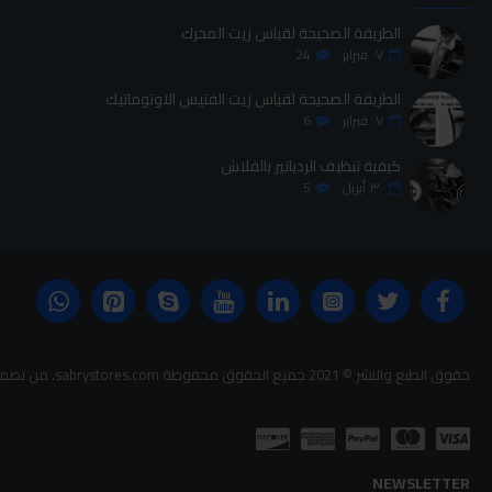
الطريقة الصحيحة لقياس زيت المحرك
٠٧
فبراير
24
الطريقة الصحيحة لقياس زيت الفتيس الاوتوماتيك
٠٧
فبراير
6
كيفية تنظيف الردياتير بالفلاش
٣٠
أبريل
5
حقوق الطبع والنشر © 2021 جميع الحقوق محفوظة sabrystores.com. من تصميم-
NEWSLETTER