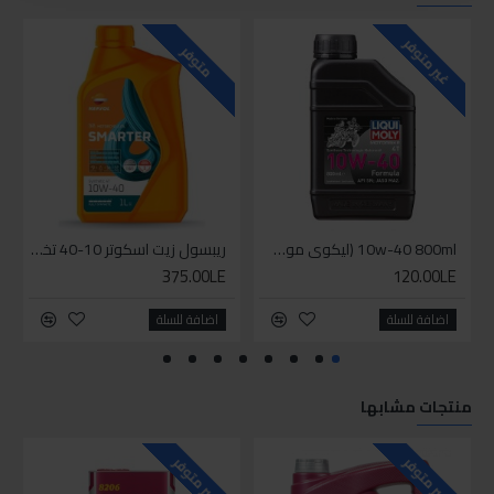
للاسف
غير متوفر
متوفر
10w-40 800ml (ليكوي مولي زيت دراجة بخارية ( موتوسيكل - سكوتر
ريبسول زيت اسكوتر 10-40 تخليقي بالكامل
375.00LE
120.00LE
اضافة للسلة
اضافة للسلة
منتجات مشابها
غير متوفر
غير متوفر