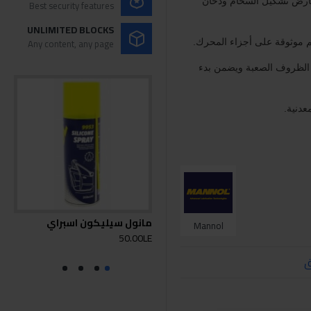
يعارض تشكيل السخام ودخان
Best security features
UNLIMITED BLOCKS
Any content, any page
 موثوقة على أجزاء المحرك.
الظروف الصعبة ويضمن بدء
عدنية.
مانول سيليكون اسبراي
مان
Mannol
450مل
50.00LE
0LE
ق