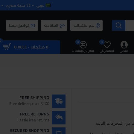
عربي
LE
جنية مصري
بيع منتجاتك
المقالات
تواصل معنا
0
0
0
0 منتجات - 0.00LE
حسابي
المفضل لي
قارن بين المنتجات
FREE SHIPPING
Free delivery over $100
FREE RETURNS
Hassle free returns
في المحركات البالية.
SECURED SHOPPING