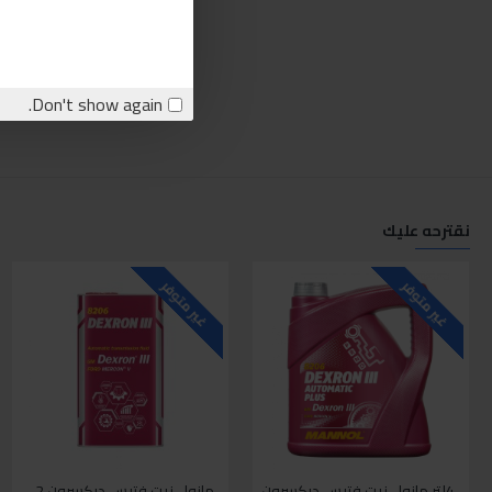
Don't show again.
نقترحه عليك
غير متوفر
غير متوفر
4لتر مانول زيت فتيس ديكسرون
مانول زيت فتيس ديكسرون 2 لتر واحد