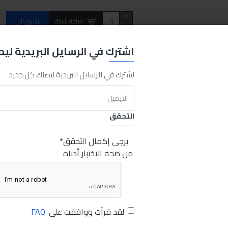
اضافة للسلة
اشتري الان
اشترك في الرسايل البريدية لي
REQUEST MORE INFO
اشترك في الرسايل البريدية ليصلك كل جديد
Docto
350ml
Sabry Stores
مانول زيت شنابر 350مل
مانول
زيت
شنا
التحقق
يرجى إكمال التحقق
من صحة الاختبار أدناه
لقد قرأت ووافقت على
FAQ