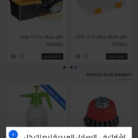
مانو حافظة شفاف 9" Ş-ORG-9
مانو شنطة عدة 13 بوصة
190.00LE
50.00LE
اضافة للسلة
اضافة للسلة
PEOPLE ALSO BOUGHT
للاسف غير متوفر حاليا
اشترك في الرسايل البريدية ليصلك كل