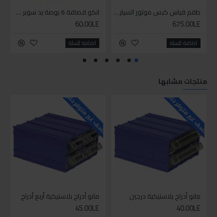
طقم قياس كبس موتور السياره 3 ق
انكو قصافة 6 بوصة يد سوبر وان
60.00LE
675.00LE
اضافة للسلة
اضافة للسلة
منتجات مشابها
للاسف غير متوفر حاليا
للاسف غير متوفر حاليا
للاسف
مانو أدراج بلاستيكية درجين
مانو أدراج بلاستيكية أربع أدراج
45.00LE
40.00LE