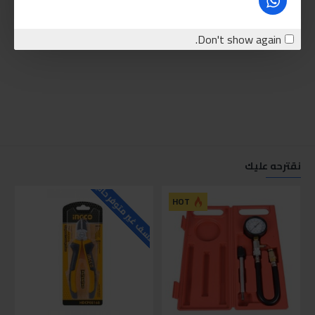
Don't show again.
نقترحه عليك
للاسف غير متوفر حاليا
للاسف
HOT